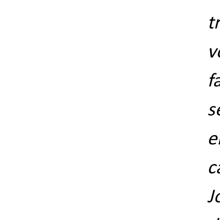
t
v
f
s
e
c
J