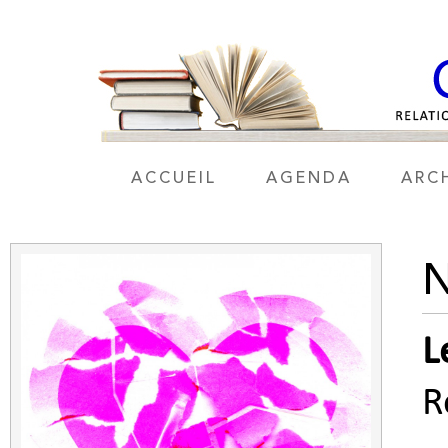
ACCUEIL
AGENDA
ARC
N
L
R