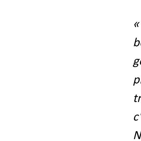
«
b
g
p
t
c
N