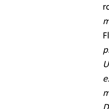
r
m
p
U
e
m
D