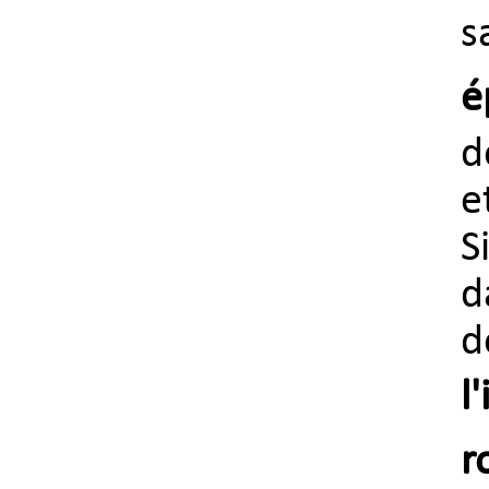
é
d
e
S
d
d
l
r