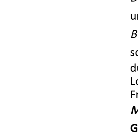
u
B
s
d
L
F
M
G