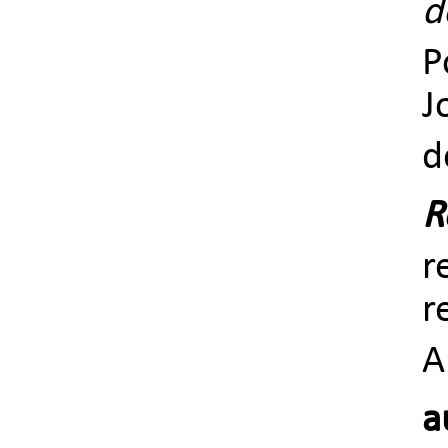
d
P
J
d
R
r
r
A
a