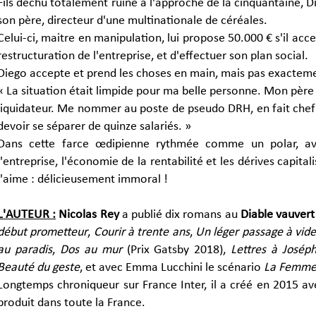
Fils déchu totalement ruiné à l'approche de la cinquantaine, 
son père, directeur d'une multinationale de céréales.
Celui-ci, maitre en manipulation, lui propose 50.000 € s'il ac
restructuration de l'entreprise, et d'effectuer son plan social.
Diego accepte et prend les choses en main, mais pas exacteme
« La situation était limpide pour ma belle personne. Mon père 
liquidateur. Me nommer au poste de pseudo DRH, en fait chef du 
devoir se séparer de quinze salariés. »
Dans cette farce œdipienne rythmée comme un polar, avec
l'entreprise, l'économie de la rentabilité et les dérives capit
l'aime : délicieusement immoral !
L'AUTEUR :
Nicolas Rey
a publié dix romans au
Diable vauvert
début prometteur
,
Courir à trente ans
,
Un léger passage à vid
au paradis
,
Dos au mur
(Prix Gatsby 2018),
Lettres à Josép
Beauté du geste
, et avec Emma Lucchini le scénario
La Femme
Longtemps chroniqueur sur France Inter, il a créé en 2015 a
produit dans toute la France.