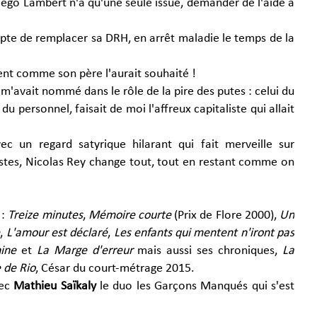
Diego Lambert n'a qu'une seule issue, demander de l'aide à
cepte de remplacer sa DRH, en arrêt maladie le temps de la
nt comme son père l'aurait souhaité !
m'avait nommé dans le rôle de la pire des putes : celui du
personnel, faisait de moi l'affreux capitaliste qui allait
 un regard satyrique hilarant qui fait merveille sur
alistes, Nicolas Rey change tout, tout en restant comme on
:
Treize minutes
,
Mémoire courte
(Prix de Flore 2000),
Un
e
,
L'amour est déclaré
,
Les enfants qui mentent n'iront pas
hine
et
La Marge d'erreur
mais aussi ses chroniques,
La
 de Rio
, César du court-métrage 2015.
vec
Mathieu Saïkaly
le duo les Garçons Manqués qui s'est