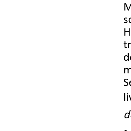
M
s
H
t
d
m
S
l
d