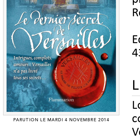
R
E
4
L
L
c
PARUTION LE MARDI 4 NOVEMBRE 2014
V