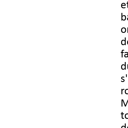
e
b
o
d
f
d
s
r
M
t