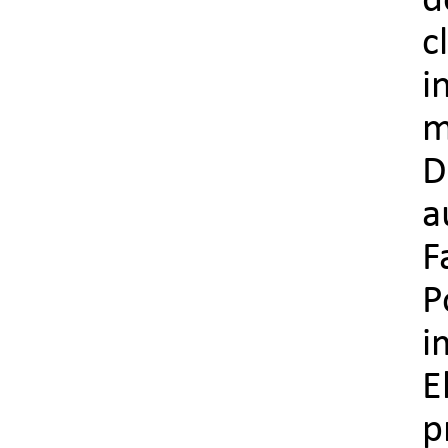
d
c
i
m
D
a
F
P
i
E
p