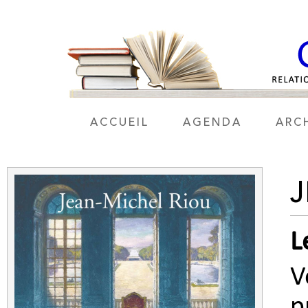
ACCUEIL
AGENDA
ARC
J
L
V
p