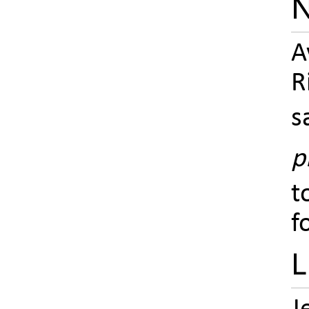
N
A
R
s
p
t
f
L