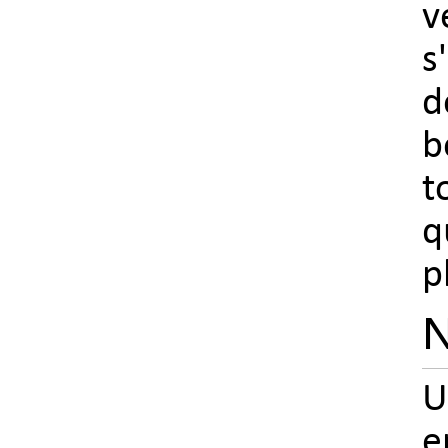
v
s
d
b
t
q
p
N
U
e