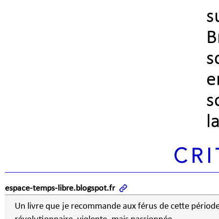
s
B
s
e
s
l
CRI
espace-temps-libre.blogspot.fr
Un livre que je recommande aux férus de cette périod