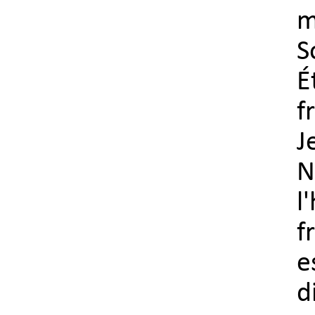
m
S
É
f
J
N
l
f
e
d