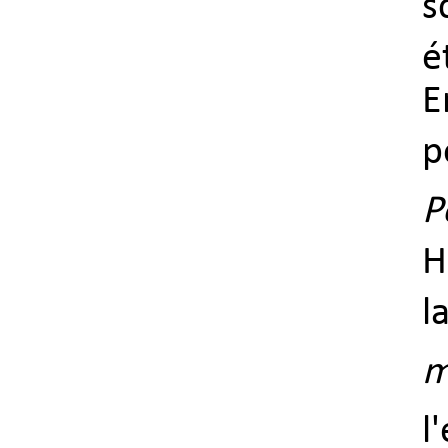
s
é
E
p
P
H
l
m
l