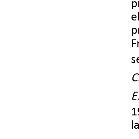
p
e
p
F
s
C
E
1
l