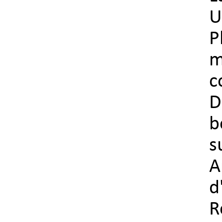
U
P
m
c
D
b
A
d
R