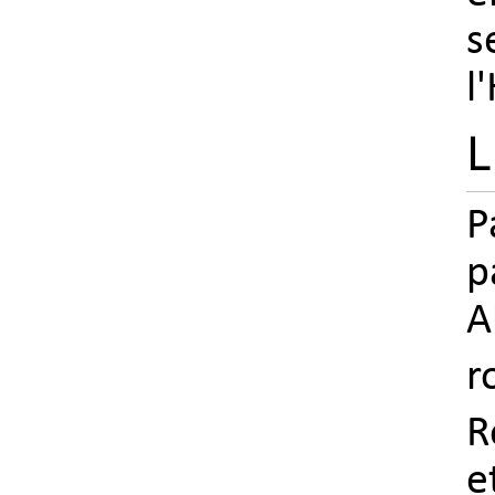
s
l
L
P
p
A
r
R
e