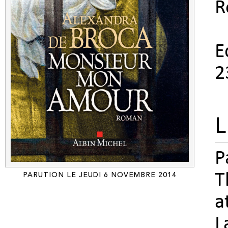
R
E
2
L
P
T
PARUTION LE JEUDI 6 NOVEMBRE 2014
a
L