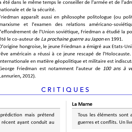
a été dans le même temps le conseiller de l'armée et de l'adm
nationale et de la sécurité.
Friedman apparaît aussi en philosophe politologue (ou poli
marxisme et l'examen des relations américano-soviétiq
l'effondrement de l'Union soviétique, Friedman a étudié la poss
été le co-auteur de
La prochaine guerre au Japon
en 1991.
D'origine hongroise, le jeune Friedman a émigré aux Etats-Un
rêve américain a réussi à ce jeune rescapé de l'Holocauste.
internationale en matière géopolitique et militaire est indiscut
George Friedman est notamment l'auteur de
100 ans à ve
Lannurien, 2012).
CRITIQUES
La Marne
prédiction mais prétend
Tous les éléments sont 
é récent ayant conduit au
guerres et conflits. Un li