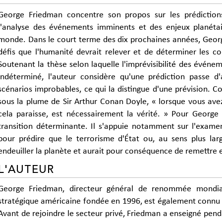
George Friedman concentre son propos sur les prédiction
l'analyse des événements imminents et des enjeux planétai
monde. Dans le court terme des dix prochaines années, Georg
défis que l'humanité devrait relever et de déterminer les c
Soutenant la thèse selon laquelle l'imprévisibilité des événe
indéterminé, l'auteur considère qu'une prédiction passe d'
scénarios improbables, ce qui la distingue d'une prévision. 
sous la plume de Sir Arthur Conan Doyle, « lorsque vous avez
cela paraisse, est nécessairement la vérité. » Pour George
transition déterminante. Il s'appuie notamment sur l'exame
pour prédire que le terrorisme d'État ou, au sens plus larg
endeuiller la planète et aurait pour conséquence de remettre e
L'AUTEUR
George Friedman, directeur général de renommée mondial
stratégique américaine fondée en 1996, est également connu 
Avant de rejoindre le secteur privé, Friedman a enseigné pend