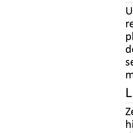
U
r
p
d
s
m
L
Z
h