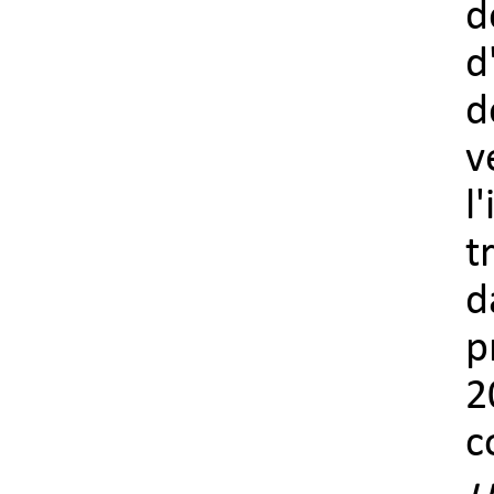
d
d
d
v
l
t
d
p
2
c