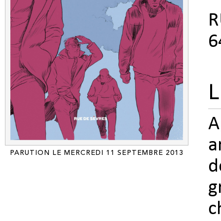
R
6
L
A
a
PARUTION LE MERCREDI 11 SEPTEMBRE 2013
d
g
c