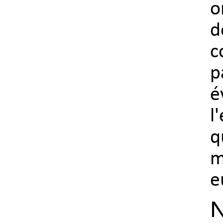
o
d
c
p
é
l
q
m
e
N