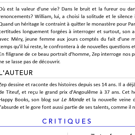
Où est la valeur d'une vie? Dans le bruit et la fureur ou da
renoncements? William, lui, a choisi la solitude et le silence 
Quand un héritage le contraint à quitter le monastère pour Pari
certitudes longuement forgées à interroger et surtout, son anc
avec Méry, jeune femme aux jours comptés du fait d'une ma
temps qu'il lui reste, le confrontera à de nouvelles questions 
En filigrane de ce beau portrait d'homme, Zep interroge nos p
ne se lasse pas de découvrir.
L'AUTEUR
Zep dessine et raconte des histoires depuis ses 14 ans. Il a déj
de Titeuf, et reçu le grand prix d'Angoulême à 37 ans. Cet 
Happy Books, son blog sur
Le Monde
et la nouvelle veine 
l'absurde et le gore font aussi partie de ses talents, comme il 
CRITIQUES