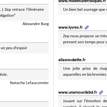
www.milleetunefrasques.fr
) Zep retrace l'itinéraire
Un bien bel ouvrage que s
ligation"
Alexandre Burg
www.lyvres.fr
Zep nous propose un très 
prenant son temps pour a
 un peu d'espoir
aliasnoukette.fr
Une jolie prise de risq
ésie.
aquarelles en bichromies 
Natacha Lefauconnier
www.unamourdebd.fr
Jouant sur l'émotion de