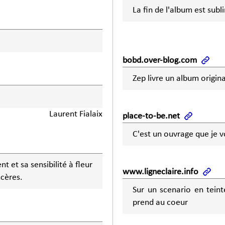
La fin de l'album est sub
bobd.over-blog.com
Zep livre un album origina
Laurent Fialaix
place-to-be.net
C'est un ouvrage que je 
 et sa sensibilité à fleur
www.ligneclaire.info
ncères.
Sur un scenario en teint
prend au coeur