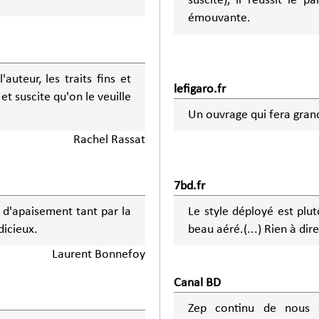
suscite), il réussit le 
émouvante.
auteur, les traits fins et
lefigaro.fr
et suscite qu'on le veuille
Un ouvrage qui fera grand
Rachel Rassat
7bd.fr
 d'apaisement tant par la
Le style déployé est plut
dicieux.
beau aéré.(...
Laurent Bonnefoy
Canal BD
Zep continu de nous s