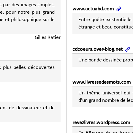
és par des images simples,
www.actuabd.com
ue, pour notre plus grand
ue et philosophique sur le
Entre quête existentielle
étrange et beau constitu
Gilles Ratier
cdcoeurs.over-blog.net
Une bande dessinée propic
 plus belles découvertes
www.livressedesmots.com
Un thème universel qui 
d'un grand nombre de lec
ent de dessinateur et de
revezlivres.wordpress.com