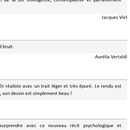
pari de la BD intelligente, contemplative et parfaitement
Jacques Viel
 bruit.
Aurélia Vertaldi
ôt réaliste avec un trait léger et très épuré. Le rendu est
) Rien à dire, son dessin est simplement beau !
urprendre avec ce nouveau récit psychologique et