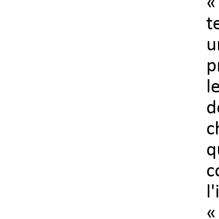
«
t
u
p
l
d
c
q
c
l
«