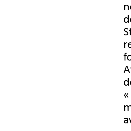
n
d
S
r
f
A
d
«
m
a