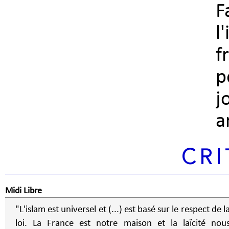
F
l
f
p
j
a
CRI
Midi Libre
"L'islam est universel et (...) est basé sur le respect de l
loi. La France est notre maison et la laïcité nou