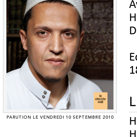
A
H
D
E
1
L
PARUTION LE VENDREDI 10 SEPTEMBRE 2010
H
H