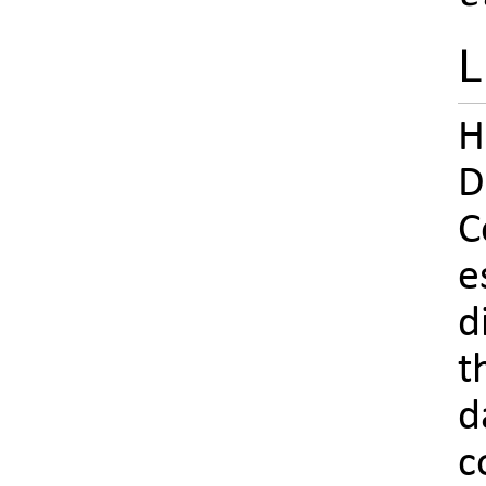
L
H
D
C
e
d
t
c