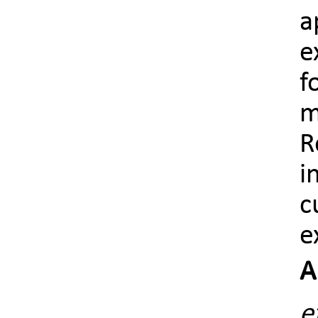
a
e
f
m
R
i
c
e
A
e