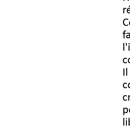
r
C
f
l
c
I
c
c
p
l