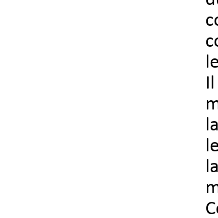
d
c
c
l
I
m
l
l
l
m
C