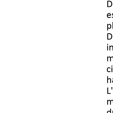
D
e
p
D
i
m
c
h
m