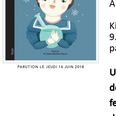
A
K
9
p
PARUTION LE JEUDI 14 JUIN 2018
U
d
f