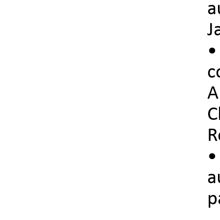
a
J
•
c
A
C
R
•
a
p