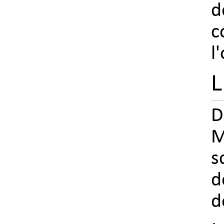
d
c
l
L
D
M
s
d
d