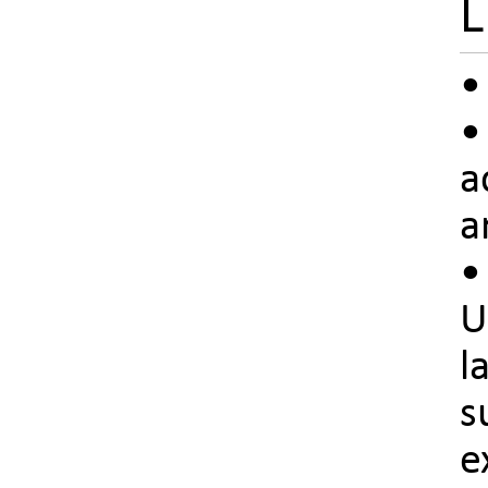
L
•
•
a
a
•
U
l
s
e