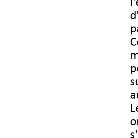
l
d
p
C
m
p
s
a
L
s