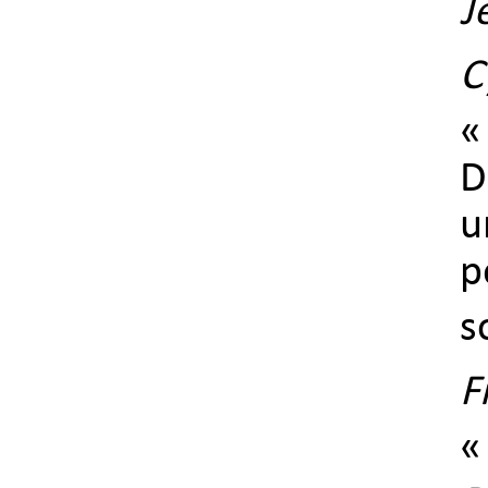
J
C
«
D
u
p
s
F
«