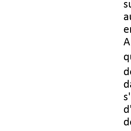
s
a
e
A
q
d
d
s
d
d