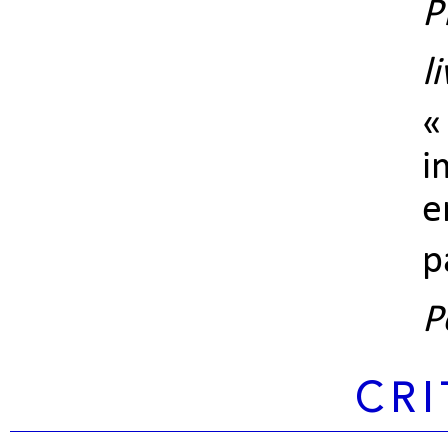
P
l
«
i
e
p
P
CRI