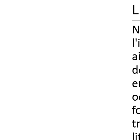
L
N
l
a
d
e
o
f
t
l