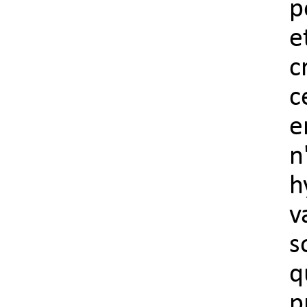
p
e
c
c
e
n
h
v
s
q
p