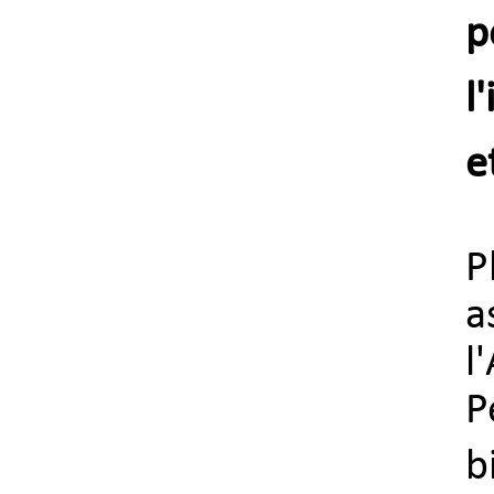
p
l
e
P
a
l
P
b