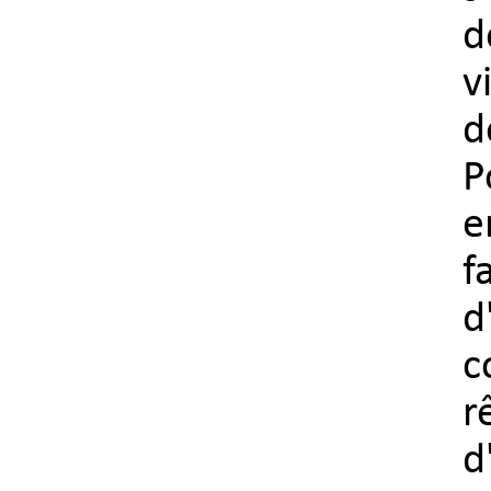
d
v
d
P
e
f
d
c
r
d