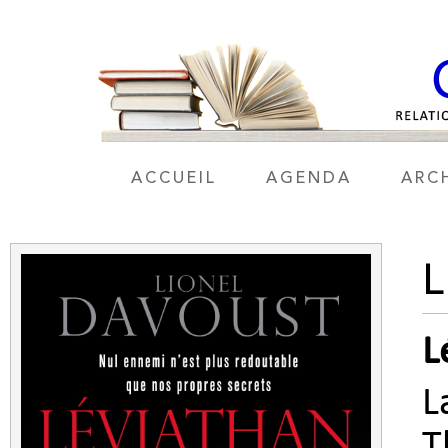
ACCUEIL
AGENDA
ARC
L
L
T