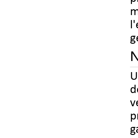
m
l
g
N
U
d
v
p
g