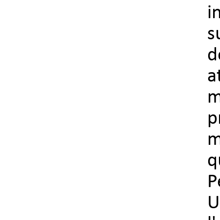
i
s
d
a
m
p
m
q
P
U