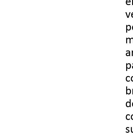
e
v
p
m
a
p
c
b
d
c
s