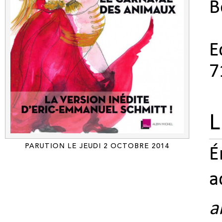
B
E
7
L
PARUTION LE JEUDI 2 OCTOBRE 2014
É
a
a