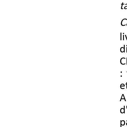
t
C
l
d
C
:
e
A
d
p