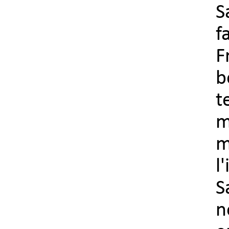
S
f
F
b
t
m
m
l
S
n