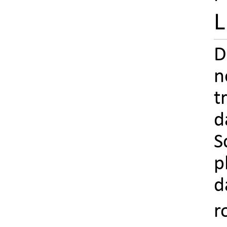
L
D
n
t
d
S
p
d
r