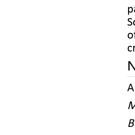
p
S
o
c
N
A
M
B