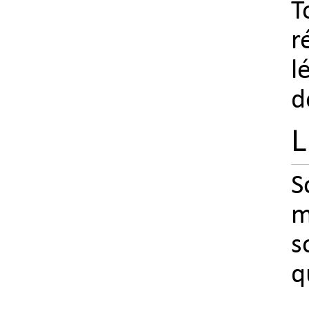
T
r
l
d
L
S
m
s
q