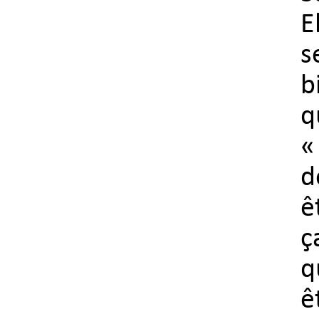
E
s
b
q
«
d
ê
ç
q
ê