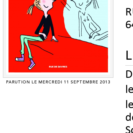
R
6
L
D
PARUTION LE MERCREDI 11 SEPTEMBRE 2013
l
l
d
S