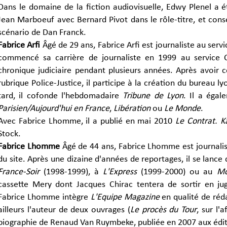
Dans le domaine de la fiction audiovisuelle, Edwy Plenel a 
Jean Marboeuf avec Bernard Pivot dans le rôle-titre, et cons
scénario de Dan Franck.
Fabrice Arfi
Âgé de 29 ans, Fabrice Arfi est journaliste au serv
commencé sa carrière de journaliste en 1999 au service 
chronique judiciaire pendant plusieurs années. Après avoir co
rubrique Police-Justice, il participe à la création du bureau l
tard, il cofonde l'hebdomadaire
Tribune de Lyon
. Il a égal
Parisien/Aujourd'hui en France
,
Libération
ou
Le Monde
.
Avec Fabrice Lhomme, il a publié en mai 2010
Le Contrat. Ka
Stock.
Fabrice Lhomme
Âgé de 44 ans, Fabrice Lhomme est journalis
du site. Après une dizaine d'années de reportages, il se lance 
France-Soir
(1998-1999), à
L'Express
(1999-2000) ou au
M
cassette Mery dont Jacques Chirac tentera de sortir en ju
Fabrice Lhomme intègre
L'Equipe Magazine
en qualité de réda
ailleurs l'auteur de deux ouvrages (
Le procès du Tour
, sur l'
biographie de Renaud Van Ruymbeke, publiée en 2007 aux éditi