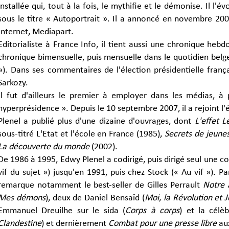
installée qui, tout à la fois, le mythifie et le démonise. Il l
sous le titre « Autoportrait ». Il a annoncé en novembre 200
Internet, Mediapart.
Editorialiste à France Info, il tient aussi une chronique heb
chronique bimensuelle, puis mensuelle dans le quotidien bel
»). Dans ses commentaires de l'élection présidentielle franç
Sarkozy.
Il fut d'ailleurs le premier à employer dans les médias, à
hyperprésidence ». Depuis le 10 septembre 2007, il a rejoint l
Plenel a publié plus d'une dizaine d'ouvrages, dont
L'effet L
sous-titré L'Etat et l'école en France (1985),
Secrets de jeune
La découverte du monde
(2002).
De 1986 à 1995, Edwy Plenel a codirigé, puis dirigé seul une col
vif du sujet ») jusqu'en 1991, puis chez Stock (« Au vif »). 
remarque notamment le best-seller de Gilles Perrault
Notre 
Mes démons
), deux de Daniel Bensaïd (
Moi, la Révolution et 
Emmanuel Dreuilhe sur le sida (
Corps à corps
) et la célèb
Clandestine
) et dernièrement
Combat pour une presse libre
aux