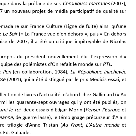
'évoque dans la préface de ses
Chroniques marranes
(2007),
7 un nouveau projet de média participatif de qualité sur
domadaire sur France Culture (Ligne de fuite) ainsi qu'une
ge
Le Soir
(« La France vue d'en dehors », puis « En dehors
aise de 2007, il a été un critique impitoyable de Nicolas
 propos du président nouvellement élu, l'expression d'«
'équipe des polémistes d'On refait le monde sur
RTL
.
e Pen
(en collaboration, 1984),
La République inachevée
sse
(2001), qui a été distingué par le prix Médicis essai, et
lection de livres d'actualité, d'abord chez Gallimard (« Au
Parmi les quarante-sept ouvrages qui y ont été publiés, on
ami le roi
, deux essais d'Edgar Morin (
Penser l'Europe
et
Jeanne
, de guerre lasse), le témoignage précurseur d'Alain
re trilogie d'Anne Tristan (
Au Front
,
L'Autre monde
et
 Ed. Galaade.