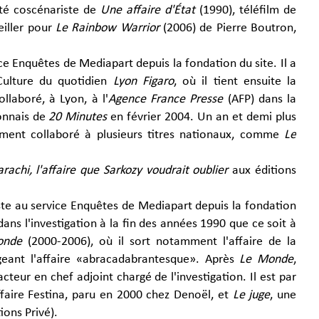
été coscénariste de
Une affaire d'État
(1990), téléfilm de
eiller pour
Le Rainbow Warrior
(2006) de Pierre Boutron,
ice Enquêtes de Mediapart depuis la fondation du site. Il a
Culture du quotidien
Lyon Figaro
, où il tient ensuite la
llaboré, à Lyon, à l'
Agence France Presse
(AFP) dans la
yonnais de
20 Minutes
en février 2004. Un an et demi plus
ement collaboré à plusieurs titres nationaux, comme
Le
rachi, l'affaire que Sarkozy voudrait oublier
aux éditions
te au service Enquêtes de Mediapart depuis la fondation
dans l'investigation à la fin des années 1990 que ce soit à
onde
(2000-2006), où il sort notamment l'affaire de la
geant l'affaire «abracadabrantesque». Après
Le Monde
,
cteur en chef adjoint chargé de l'investigation. Il est par
affaire Festina, paru en 2000 chez Denoël, et
Le juge
, une
ons Privé).