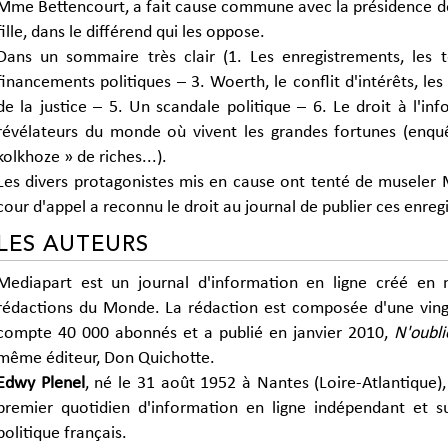
Mme Bettencourt, a fait cause commune avec la présidence d
fille, dans le différend qui les oppose.
Dans un sommaire très clair (1. Les enregistrements, les 
financements politiques – 3. Woerth, le conflit d'intérêts, l
de la justice – 5. Un scandale politique – 6. Le droit à l'in
révélateurs du monde où vivent les grandes fortunes (enquête
kolkhoze » de riches...).
Les divers protagonistes mis en cause ont tenté de museler M
cour d'appel a reconnu le droit au journal de publier ces enregi
LES AUTEURS
Mediapart est un journal d'information en ligne créé en 
rédactions du Monde. La rédaction est composée d'une vingta
compte 40 000 abonnés et a publié en janvier 2010,
N'oubli
même éditeur, Don Quichotte.
Edwy Plenel
, né le 31 août 1952 à Nantes (Loire-Atlantique),
premier quotidien d'information en ligne indépendant et 
politique français.