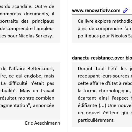
es du scandale. Outre de
www.renovatiotv.com
e nombreux documents, il
portraits des principaux
Ce livre explore méthodiq
i de comprendre l'ampleur
ainsi de comprendre l'am
ues pour Nicolas Sarkozy.
politiques pour Nicolas S
danactu-resistance.over-bl
 de l'affaire Bettencourt,
Durant tout l'été les 
aire, ce qui englobe, mais
recoupant leurs sources e
a difficulté n'était pas
cette affaire d'Etat à re
ctualité. Mais un travail
la forme chronologique, 
e résultat montre combien
écartant ainsi l'aspect
 fragmentation", annoncée
édifiante (...) Une nouvelle publication indispensable des Editions Don Quichotte,
un nouvel éditeur qui 
particulièrement.
Eric Aeschimann