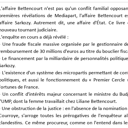
L'affaire Bettencourt n'est pas qu'un conflit familial opposa
premières révélations de Mediapart, l'affaire Bettencourt 
affaire Sarkozy. Autrement dit, une affaire d'État. Ce livr
nouveau tournant judiciaire.
L'enquête en cours a déjà révélé :
- Une fraude fiscale massive organisée par le gestionnaire 
remboursement de 30 millions d'euros au titre du bouclier fisc
- Le financement par la milliardaire de personnalités politiq
Sarkozy.
- L'existence d'un système des micropartis permettant de con
politiques, et aussi le fonctionnement du « Premier Cercle 
fortunes de France.
- Un conflit d'intérêts majeur concernant le ministre du Budg
l'UMP, dont la femme travaillait chez Liliane Bettencourt.
- Une obstruction de la justice : en l'absence de la nomination 
Courroye, s'arroge toutes les prérogatives de l'enquêteur al
clandestins. Ce même procureur, comme on l'entend dans les