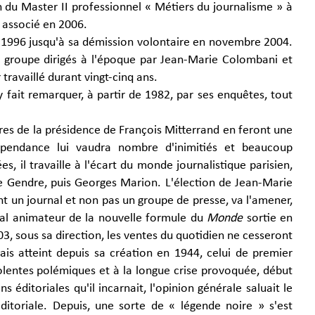
on du Master II professionnel « Métiers du journalisme » à
r associé en 2006.
1996 jusqu'à sa démission volontaire en novembre 2004.
le groupe dirigés à l'époque par Jean-Marie Colombani et
travaillé durant vingt-cinq ans.
y fait remarquer, à partir de 1982, par ses enquêtes, tout
aires de la présidence de François Mitterrand en feront une
dépendance lui vaudra nombre d'inimitiés et beaucoup
, il travaille à l'écart du monde journalistique parisien,
e Gendre, puis Georges Marion. L'élection de Jean-Marie
nt un journal et non pas un groupe de presse, va l'amener,
ipal animateur de la nouvelle formule du
Monde
sortie en
03, sous sa direction, les ventes du quotidien ne cesseront
ais atteint depuis sa création en 1944, celui de premier
iolentes polémiques et à la longue crise provoquée, début
s éditoriales qu'il incarnait, l'opinion générale saluait le
éditoriale. Depuis, une sorte de « légende noire » s'est