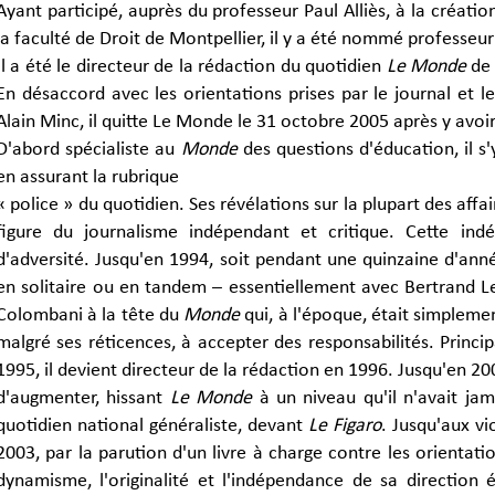
Ayant participé, auprès du professeur Paul Alliès, à la créati
la faculté de Droit de Montpellier, il y a été nommé professeu
Il a été le directeur de la rédaction du quotidien
Le Monde
de 
En désaccord avec les orientations prises par le journal et 
Alain Minc, il quitte Le Monde le 31 octobre 2005 après y avoir 
D'abord spécialiste au
Monde
des questions d'éducation, il s'
en assurant la rubrique
« police » du quotidien. Ses révélations sur la plupart des aff
figure du journalisme indépendant et critique. Cette in
d'adversité. Jusqu'en 1994, soit pendant une quinzaine d'années
en solitaire ou en tandem – essentiellement avec Bertrand L
Colombani à la tête du
Monde
qui, à l'époque, était simpleme
malgré ses réticences, à accepter des responsabilités. Princ
1995, il devient directeur de la rédaction en 1996. Jusqu'en 20
d'augmenter, hissant
Le Monde
à un niveau qu'il n'avait jam
quotidien national généraliste, devant
Le Figaro
. Jusqu'aux v
2003, par la parution d'un livre à charge contre les orientation
dynamisme, l'originalité et l'indépendance de sa direction 