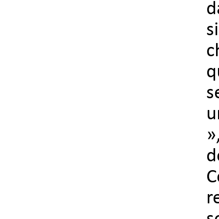
d
s
c
q
s
u
»
d
C
r