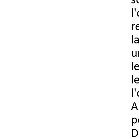
s
l
r
l
u
l
l
l
A
p
D