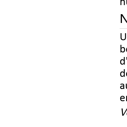
h
N
U
b
d
d
a
e
V