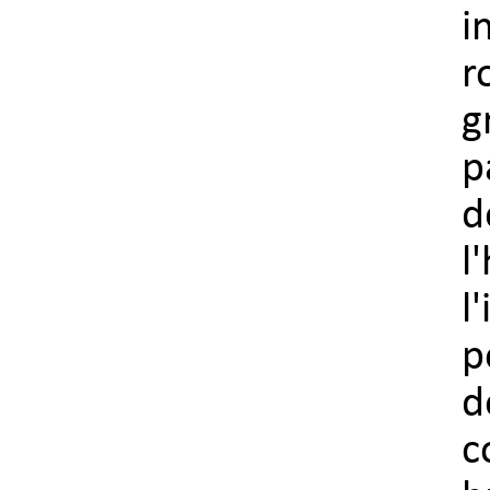
i
r
g
p
d
l
l
p
d
c