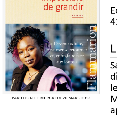
E
4
L
S
d
l
M
PARUTION LE MERCREDI 20 MARS 2013
a