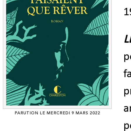
1
L
p
f
p
a
PARUTION LE MERCREDI 9 MARS 2022
p