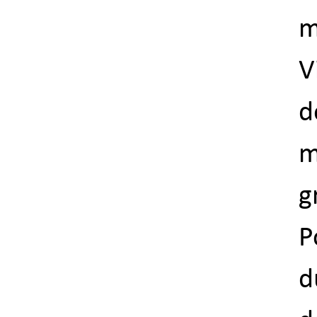
m
V
m
g
P
d