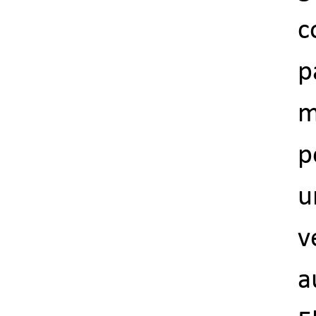
c
p
m
p
u
v
a