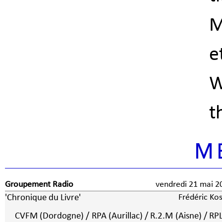
M
e
W
t
M
Groupement Radio
vendredi 21 mai 2
'Chronique du Livre'
Frédéric Kos
CVFM (Dordogne) / RPA (Aurillac) / R.2.M (Aisne) / RP