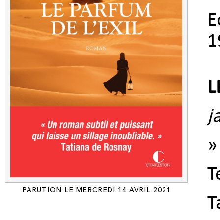
E
1
L
j
»
T
PARUTION LE MERCREDI 14 AVRIL 2021
T