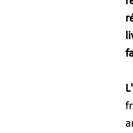
r
r
l
f
L
f
a