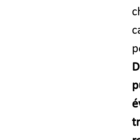
c
c
p
D
p
é
t