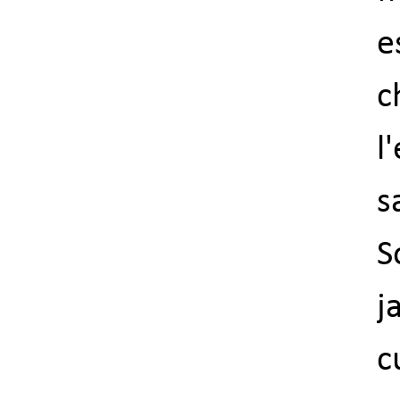
e
c
l
s
S
j
c