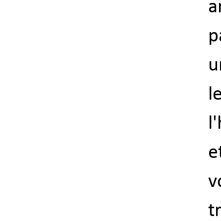
a
p
u
l
l
e
v
t