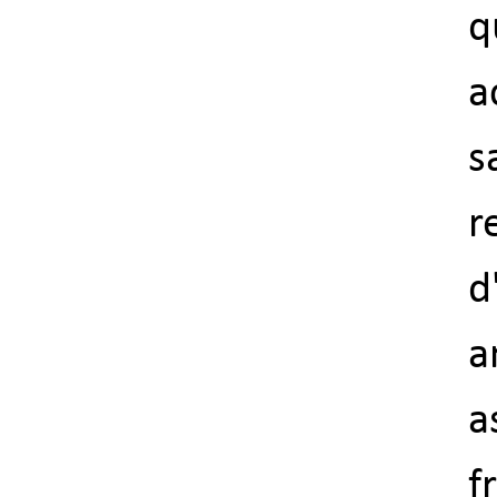
q
a
s
r
d
a
a
f