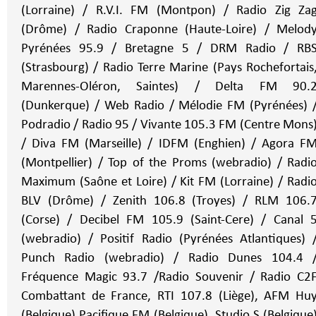
(Lorraine) / R.V.I. FM (Montpon) / Radio Zig Za
(Drôme) / Radio Craponne (Haute-Loire) / Melod
Pyrénées 95.9 / Bretagne 5 / DRM Radio / RB
(Strasbourg) / Radio Terre Marine (Pays Rochefortais
Marennes-Oléron, Saintes) / Delta FM 90.
(Dunkerque) / Web Radio / Mélodie FM (Pyrénées) 
Podradio / Radio 95 / Vivante 105.3 FM (Centre Mons
/ Diva FM (Marseille) / IDFM (Enghien) / Agora F
(Montpellier) / Top of the Proms (webradio) / Radi
Maximum (Saône et Loire) / Kit FM (Lorraine) / Radi
BLV (Drôme) / Zenith 106.8 (Troyes) / RLM 106.
(Corse) / Decibel FM 105.9 (Saint-Cere) / Canal 
(webradio) / Positif Radio (Pyrénées Atlantiques) 
Punch Radio (webradio) / Radio Dunes 104.4 
Fréquence Magic 93.7 /Radio Souvenir / Radio C2
Combattant de France, RTI 107.8 (Liège), AFM Hu
(Belgique) Pacifique FM (Belgique), Studio S (Belgique