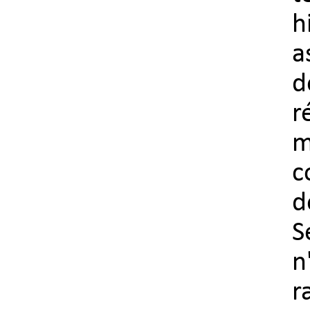
h
a
d
r
m
c
d
S
n
r