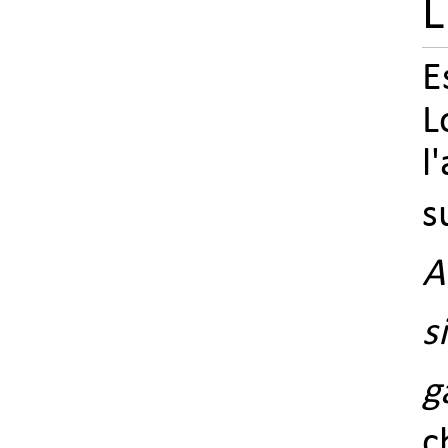
L
E
L
l
s
A
s
g
c