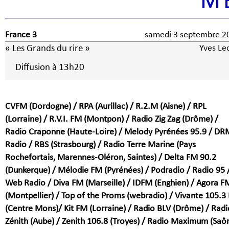
M
France 3
samedi 3 septembre 
« Les Grands du rire »
Yves Le
Diffusion à 13h20
CVFM (Dordogne) / RPA (Aurillac) / R.2.M (Aisne) / RPL
(Lorraine) / R.V.I. FM (Montpon) / Radio Zig Zag (Drôme) /
Radio Craponne (Haute-Loire) / Melody Pyrénées 95.9 / DR
Radio / RBS (Strasbourg) / Radio Terre Marine (Pays
Rochefortais, Marennes-Oléron, Saintes) / Delta FM 90.2
(Dunkerque) / Mélodie FM (Pyrénées) / Podradio / Radio 95 
Web Radio / Diva FM (Marseille) / IDFM (Enghien) / Agora F
(Montpellier) / Top of the Proms (webradio) / Vivante 105.3
(Centre Mons)/ Kit FM (Lorraine) / Radio BLV (Drôme) / Radi
Zénith (Aube) / Zenith 106.8 (Troyes) / Radio Maximum (Saô