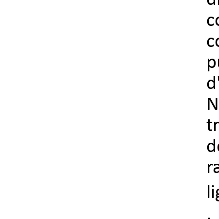
d
c
c
p
d
N
t
d
r
l