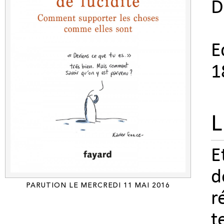
D
E
1
L
E
d
PARUTION LE MERCREDI 11 MAI 2016
r
t