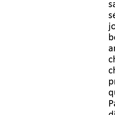
s
s
j
b
a
c
c
p
q
P