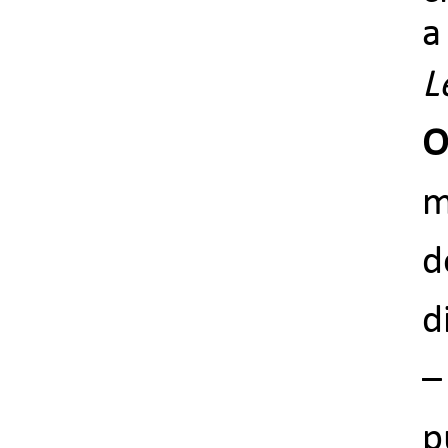
a
L
O
m
d
d
–
p