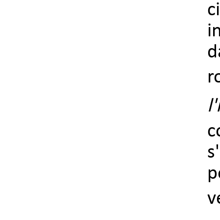
c
i
d
r
l
c
s
p
v