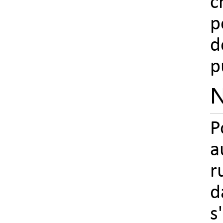
c
p
d
p
N
P
a
r
d
s