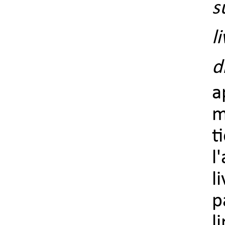
s
l
d
a
m
t
l
l
p
l