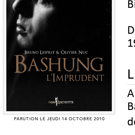
B
D
1
L
A
B
d
PARUTION LE JEUDI 14 OCTOBRE 2010