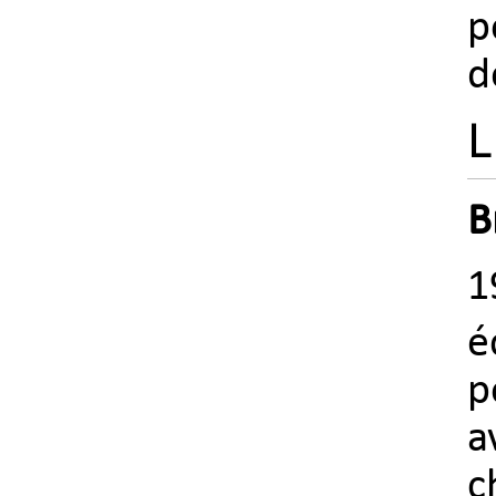
p
d
L
B
1
é
p
a
c