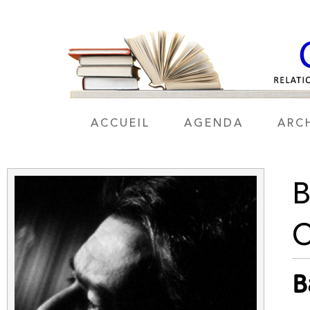
ACCUEIL
AGENDA
ARC
B
O
B