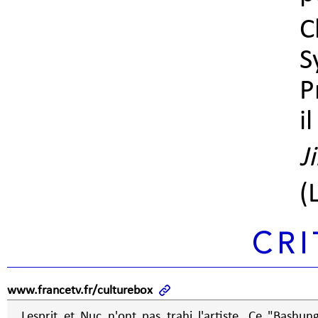
C
S
P
i
J
(
CRI
www.francetv.fr/culturebox
Lesprit et Nuc n'ont pas trahi l'artiste. Ce "Bashun