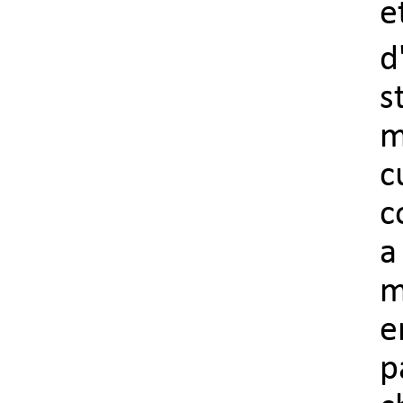
e
d
s
m
c
c
a
m
e
p