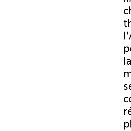
c
t
l
p
l
m
s
c
r
p