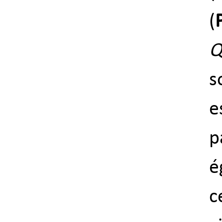
(
Q
s
e
p
é
c