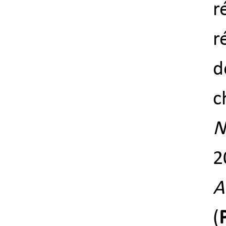
r
r
d
c
N
2
A
(