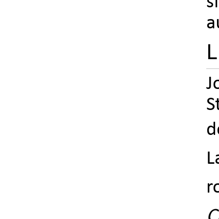
s
a
L
J
S
d
L
C