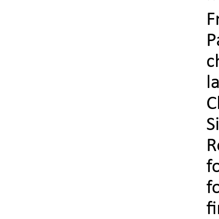
F
P
c
l
C
S
R
f
f
f