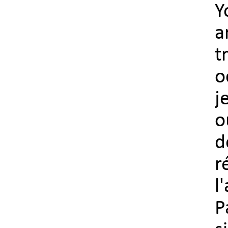
Y
a
t
o
j
o
d
r
l
P