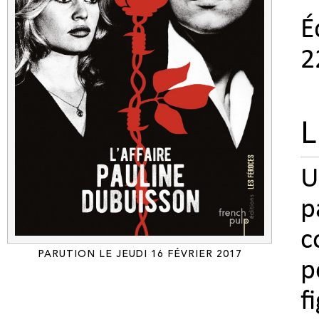
É
2
L
U
p
c
PARUTION LE JEUDI 16 FÉVRIER 2017
p
f