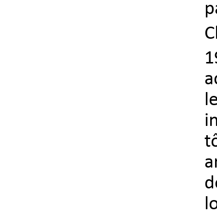
p
C
1
a
l
i
t
a
d
l