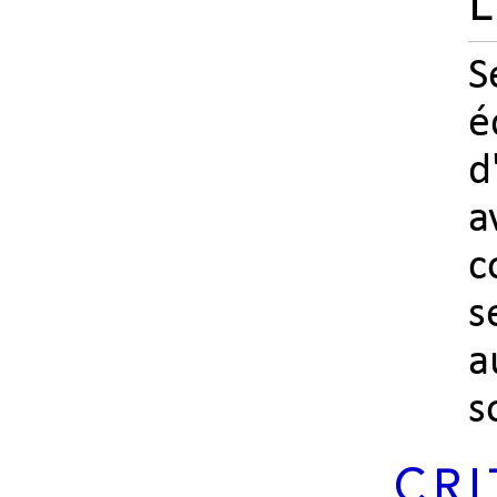
L
S
é
d
a
c
s
a
s
CRI