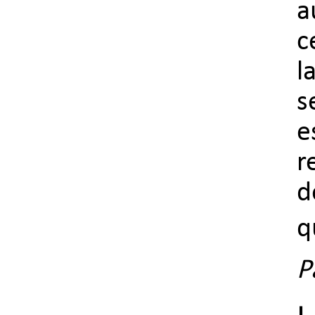
a
c
l
s
e
r
d
q
P