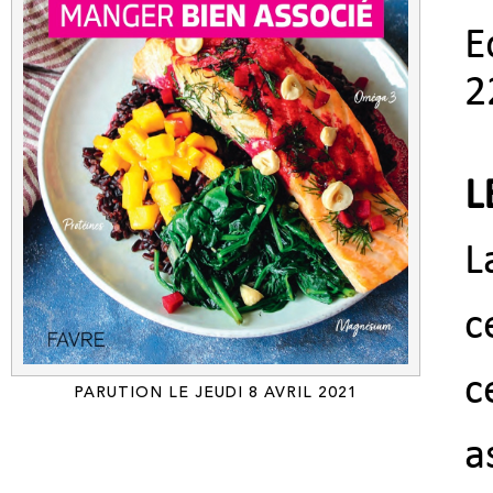
E
2
L
L
c
c
PARUTION LE JEUDI 8 AVRIL 2021
a