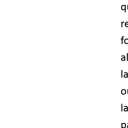
q
r
f
a
l
o
l
p