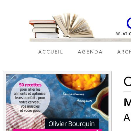
ACCUEIL
AGENDA
ARC
O
M
A