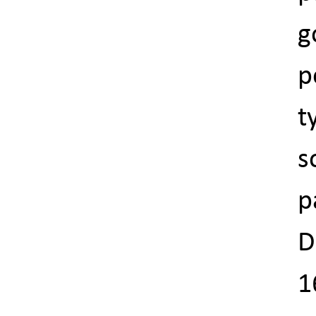
g
p
t
s
p
D
1