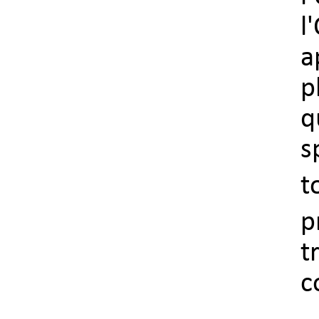
l
a
p
q
s
t
p
t
c