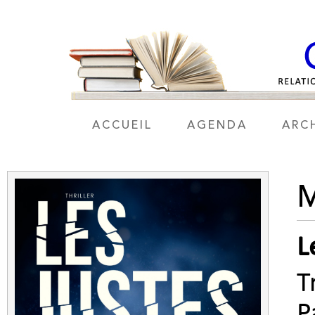
ACCUEIL
AGENDA
ARC
L
T
P