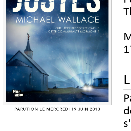
T
M
1
L
P
d
PARUTION LE MERCREDI 19 JUIN 2013
s