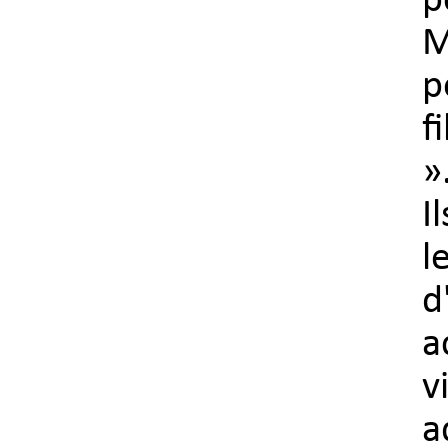
p
M
p
f
»
I
l
d
a
v
a