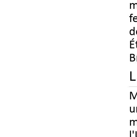
m
f
d
É
B
L
M
m
l