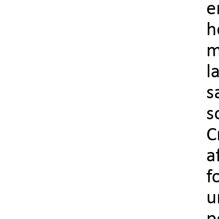
e
h
m
l
s
s
C
a
f
u