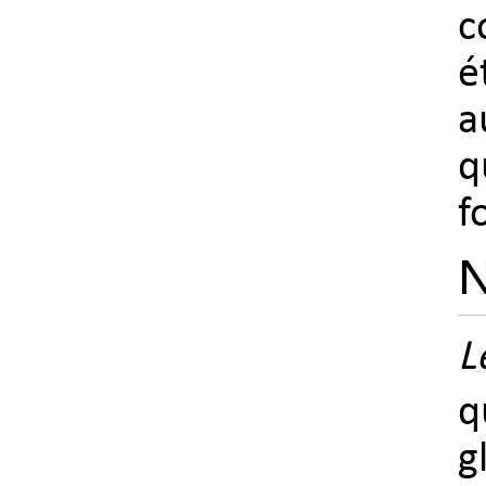
c
é
a
q
f
N
L
q
g