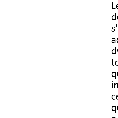
L
d
s
a
d
t
q
i
c
q