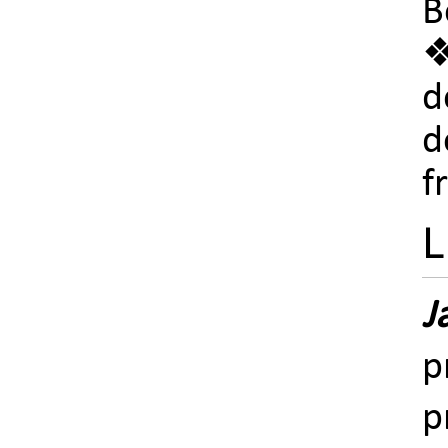
B
❖
d
d
f
L
J
p
p