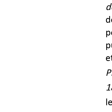
d
d
p
p
e
P
1