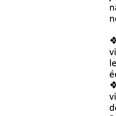
n
n
❖
v
l
é
❖
v
d