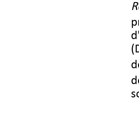
R
p
d
(
d
d
s