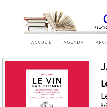
ACCUEIL
AGENDA
ARC
L
L
b