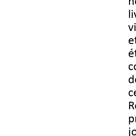
n
l
v
e
é
c
d
c
R
p
j