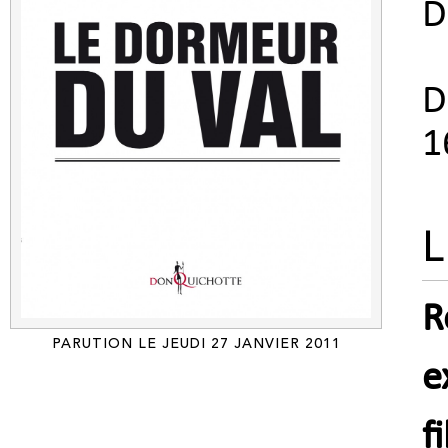
D
D
1
L
R
PARUTION LE JEUDI 27 JANVIER 2011
e
f