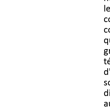
l
c
c
q
g
t
d
s
d
a