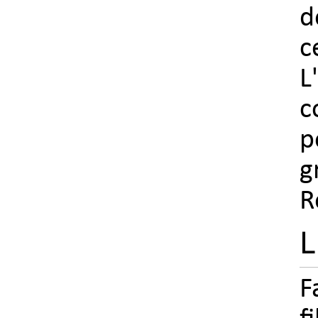
d
c
L
c
p
g
R
L
F