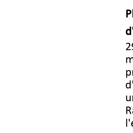
P
d
2
m
p
d
u
R
l