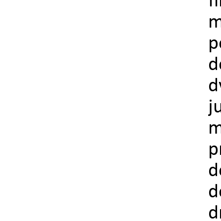
f
m
p
d
d
j
m
p
d
d
d