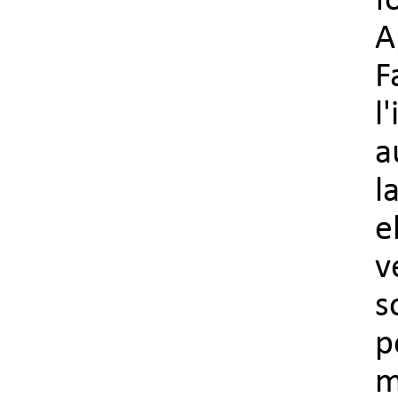
f
A
F
l
a
l
e
v
s
p
m