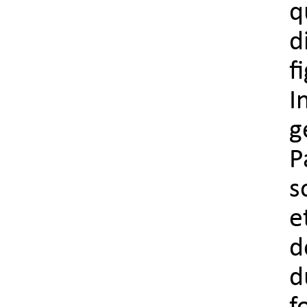
q
d
f
I
g
P
s
e
d
d