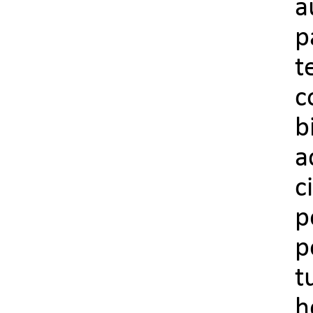
a
p
t
c
b
a
c
p
p
t
h