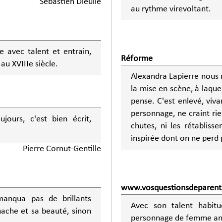
Sébastien Dieulle
au rythme virevoltant.
 avec talent et entrain,
Réforme
au XVIIIe siècle.
Alexandra Lapierre nous 
la mise en scène, à laquel
pense. C'est enlevé, viv
personnage, ne craint rie
ours, c'est bien écrit,
chutes, ni les rétablis
inspirée dont on ne perd 
Pierre Cornut-Gentille
www.vosquestionsdeparents
manqua pas de brillants
Avec son talent habitu
nache et sa beauté, sinon
personnage de femme angl