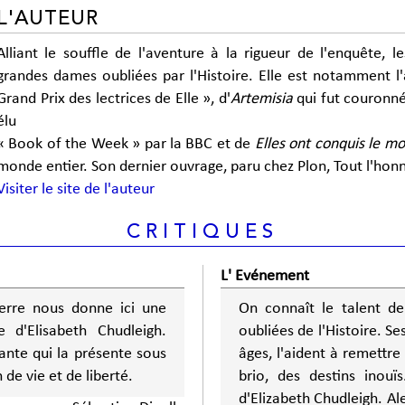
L'AUTEUR
Alliant le souffle de l'aventure à la rigueur de l'enquête, l
grandes dames oubliées par l'Histoire. Elle est notamment l
Grand Prix des lectrices de Elle », d'
Artemisia
qui fut couronné 
élu
« Book of the Week » par la BBC et de
Elles ont conquis le m
monde entier. Son dernier ouvrage, paru chez Plon, Tout l'hon
Visiter le site de l'auteur
CRITIQUES
L' Evénement
ierre nous donne ici une
On connaît le talent de 
 d'Elisabeth Chudleigh.
oubliées de l'Histoire. Se
ante qui la présente sous
âges, l'aident à remettre
n de vie et de liberté.
brio, des destins inouïs. "L'Excessive", est consacré au destin extraord
d'Elizabeth Chudleigh. Al