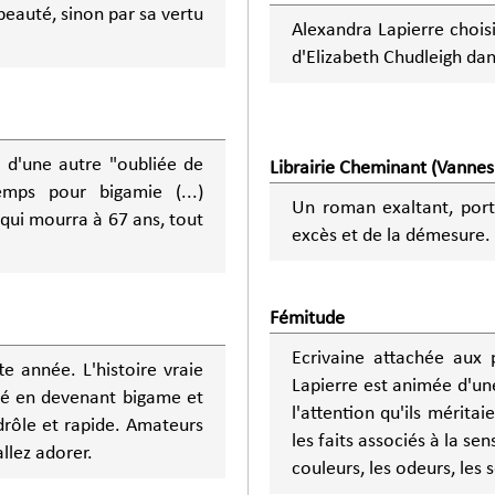
beauté, sinon par sa vertu
Alexandra Lapierre chois
d'Elizabeth Chudleigh dan
t d'une autre "oubliée de
Librairie Cheminant (Vannes
emps pour bigamie (...)
Un roman exaltant, portr
 qui mourra à 67 ans, tout
excès et de la démesure.
Fémitude
Ecrivaine attachée aux 
tte année. L'histoire vraie
Lapierre est animée d'une
été en devenant bigame et
l'attention qu'ils méritaient. "J'aime avoir une vision globale de mon p
les faits associés à la se
llez adorer.
couleurs, les odeurs, les 