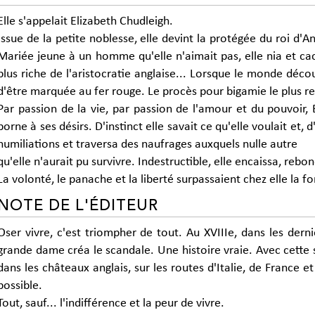
Elle s'appelait Elizabeth Chudleigh.
Issue de la petite noblesse, elle devint la protégée du roi d'An
Mariée jeune à un homme qu'elle n'aimait pas, elle nia et ca
plus riche de l'aristocratie anglaise... Lorsque le monde déc
d'être marquée au fer rouge. Le procès pour bigamie le plus re
Par passion de la vie, par passion de l'amour et du pouvoir,
borne à ses désirs. D'instinct elle savait ce qu'elle voulait et, 
humiliations et traversa des naufrages auxquels nulle autre
qu'elle n'aurait pu survivre. Indestructible, elle encaissa, reb
La volonté, le panache et la liberté surpassaient chez elle la fo
NOTE DE L'ÉDITEUR
Oser vivre, c'est triompher de tout. Au XVIIIe, dans les derni
grande dame créa le scandale. Une histoire vraie. Avec cette 
dans les châteaux anglais, sur les routes d'Italie, de France et
possible.
Tout, sauf... l'indifférence et la peur de vivre.