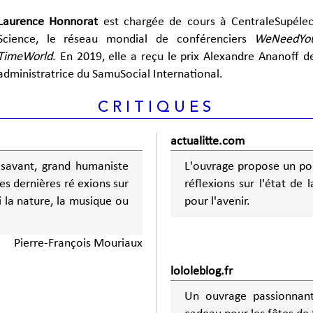
Laurence Honnorat
est chargée de cours à CentraleSupélec.
Science, le réseau mondial de conférenciers
WeNeedYo
TimeWorld
. En 2019, elle a reçu le prix Alexandre Ananoff 
administratrice du SamuSocial International.
CRITIQUES
actualitte.com
u savant, grand humaniste
L'ouvrage propose un port
es dernières ré exions sur
réflexions sur l'état de 
i la nature, la musique ou
pour l'avenir.
Pierre-François Mouriaux
lololeblog.fr
Un ouvrage passionnant