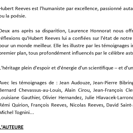
Hubert Reeves est l'humaniste par excellence, passionné autant
ou la poésie.
Deux ans après sa disparition, Laurence Honnorat nous offr
réflexions qu'Hubert Reeves lui a confiées sur l'état de notr
pour un monde meilleur. Elle les illustre par les témoignages i
premier plan, tous profondément influencés par le célèbre ast
L'héritage plein d'espoir et d'énergie d'un scientifique – et 
Avec les témoignages de : Jean Audouze, Jean-Pierre Bibrin
Bernard Chevassus-au-Louis, Alain Cirou, Jean-François C
Louisiane Gauthier, Olivier Hernandez, Julie Hlavacek-Larron
Rémi Quirion, François Reeves, Nicolas Reeves, David Saint-
Michel Tognini...
L'AUTEURE