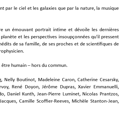
 par le ciel et les galaxies que par la nature, la musique
e un émouvant portrait intime et dévoile les dernières
e planète et les perspectives insoupçonnées qu'il pressent
nédits de sa famille, de ses proches et de scientifiques de
rophysicien.
d'un être humain – hors du commun.
g, Nelly Boutinot, Madeleine Caron, Catherine Cesarsky,
lervoy, René Doyon, Jérôme Dupras, Xavier Emmanuelli,
do, Daniel Kunth, Jean-Pierre Luminet, Nicolas Prantzos,
Jacques, Camille Scoffier-Reeves, Michèle Stanton-Jean,