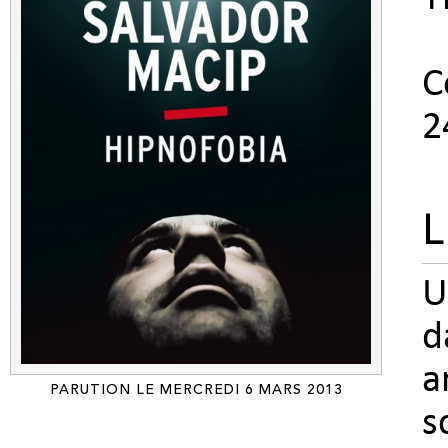
C
2
L
U
d
a
PARUTION LE MERCREDI 6 MARS 2013
s