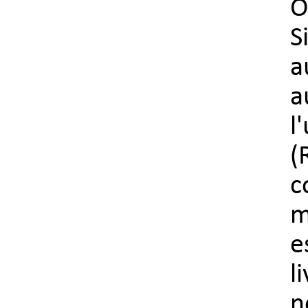
O
S
a
a
l
(
c
m
e
l
n