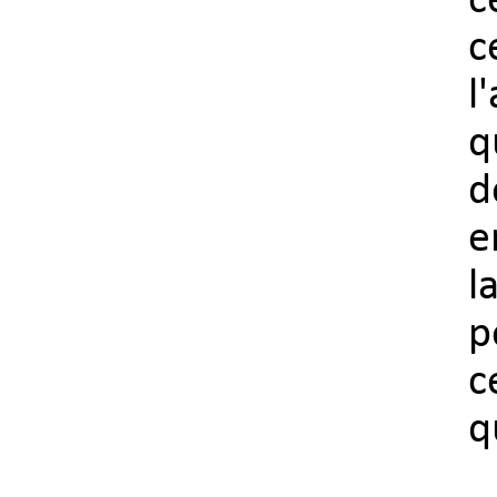
c
c
l
q
d
e
l
p
c
q