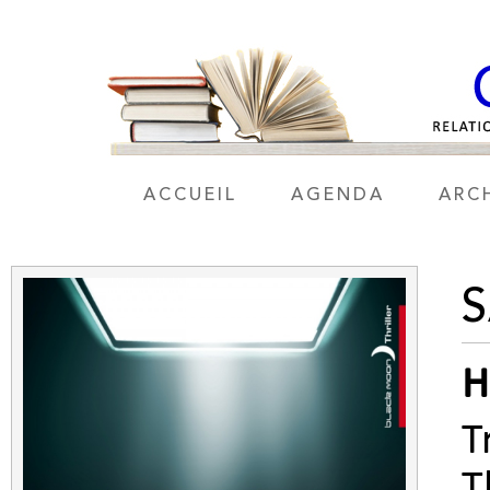
ACCUEIL
AGENDA
ARC
H
T
T