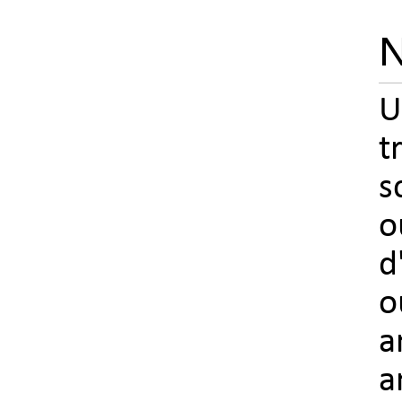
N
U
t
s
o
d
o
a