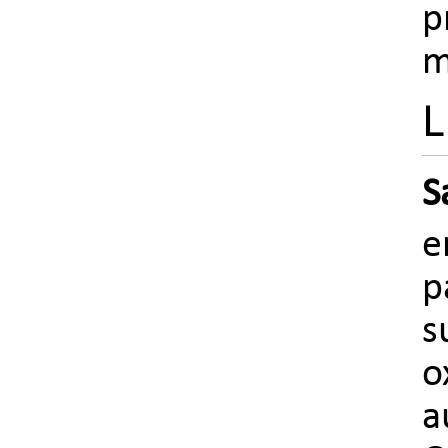
p
m
L
S
e
p
s
o
a