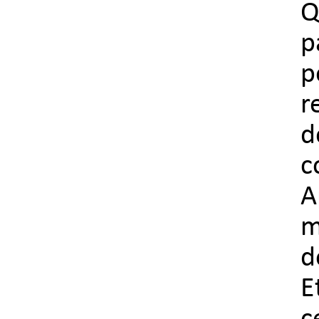
Q
p
p
r
d
c
A
m
d
E