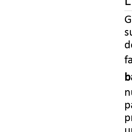
L
G
s
d
f
b
n
p
p
u