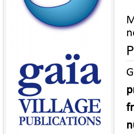
M
n
G
p
f
n