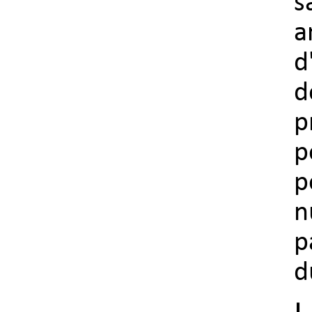
s
a
d
d
p
p
p
n
p
d