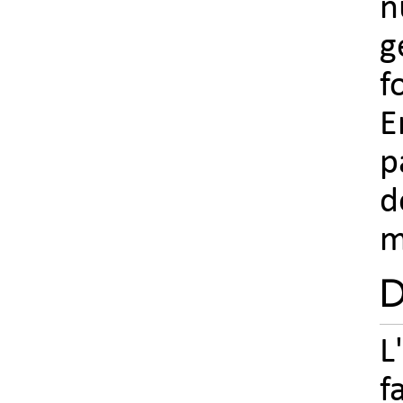
n
g
f
E
p
d
m
D
L
f