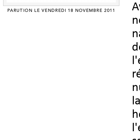
A
PARUTION LE VENDREDI 18 NOVEMBRE 2011
n
n
d
l
r
n
l
l