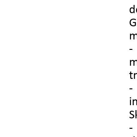
d
G
m
-
m
t
-
i
S
-