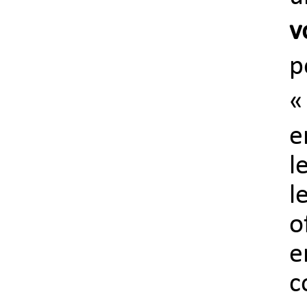
v
p
e
l
l
o
e
c