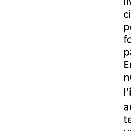
l
c
p
f
p
E
n
l'
a
t