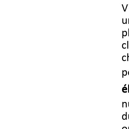
V
u
p
c
c
p
é
n
d