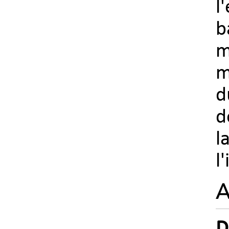
l
b
m
m
d
d
l
l