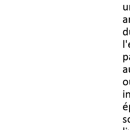
u
a
d
l
p
a
o
i
é
s