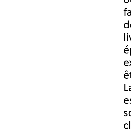
o
f
d
l
é
e
ê
L
e
c