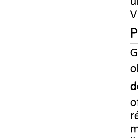
u
V
P
G
o
d
o
r
m