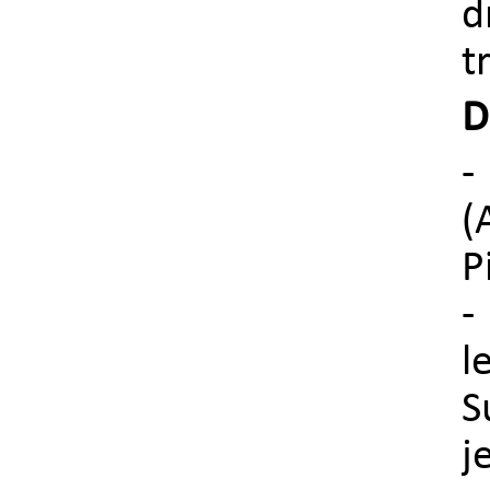
d
t
D
-
(
P
-
l
S
j