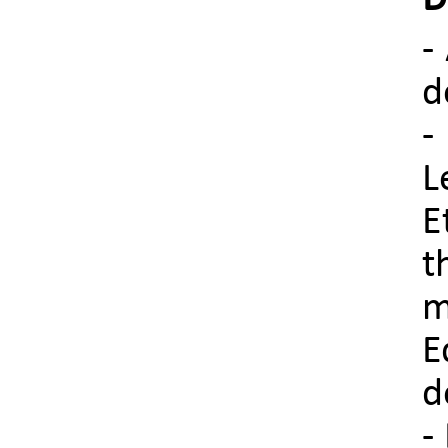
D
-
d
-
L
E
t
m
E
d
-