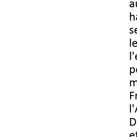
a
h
s
l
l
p
m
F
l
D
e