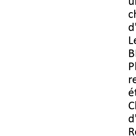
u
c
d
L
B
P
r
é
C
d
R