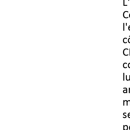
L
C
l
c
C
c
l
a
m
s
p