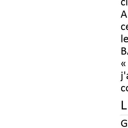
c
A
c
l
B
«
j
c
L
G