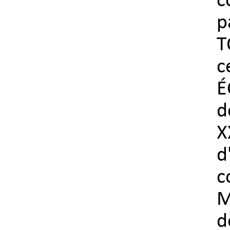
c
p
T
c
É
d
X
d
c
M
d