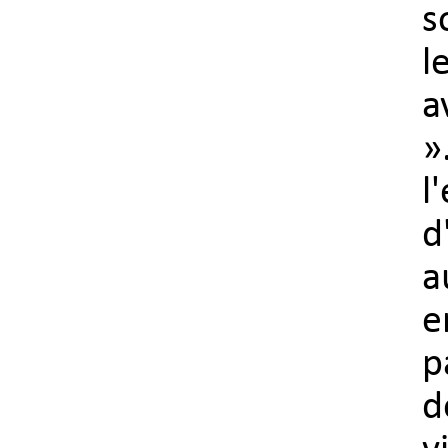
s
l
a
»
l
d
a
e
p
d