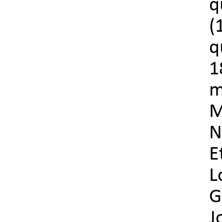
q
(
q
1
m
M
N
E
L
G
J