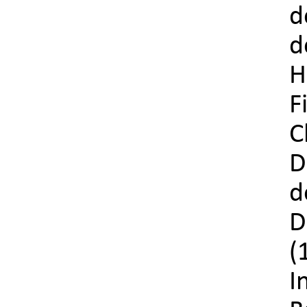
d
H
F
C
D
d
D
(
I