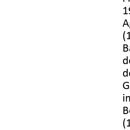
1
A
(
B
d
d
G
i
B
(