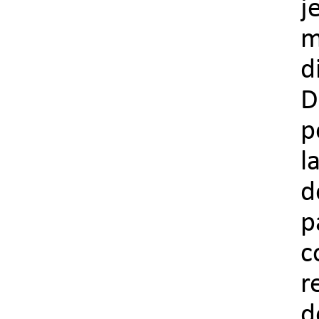
j
m
d
D
p
l
d
p
c
r
d