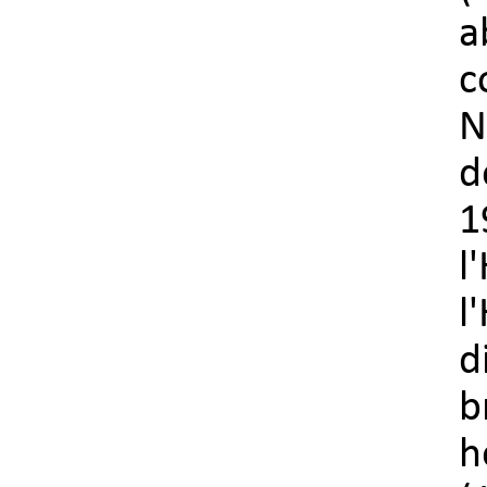
a
c
N
d
1
l
l
d
b
h