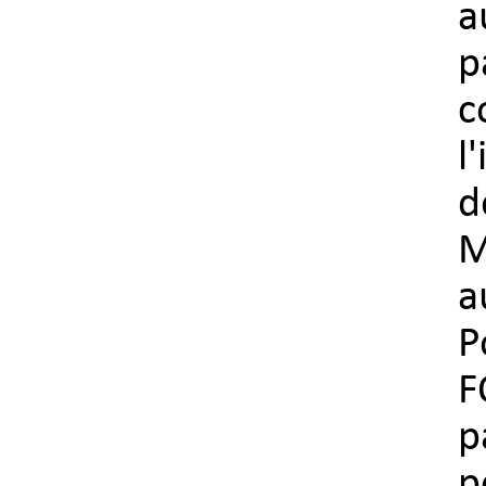
a
p
c
l
d
M
a
P
F
p
p