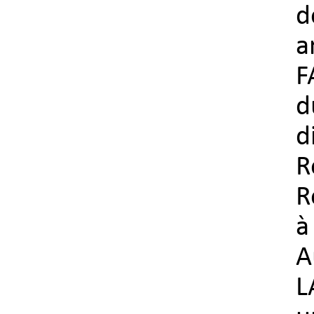
d
a
F
d
d
R
R
à
A
L