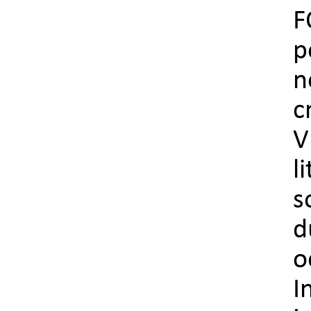
F
p
n
c
V
l
s
d
o
I