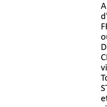
A
d
F
o
C
v
T
S
e