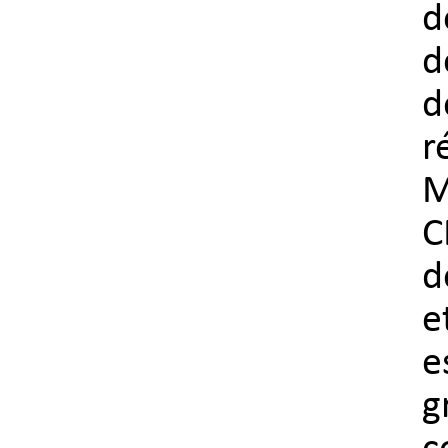
d
d
d
r
M
C
d
e
e
g