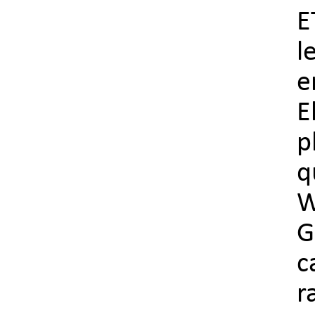
E
l
e
E
p
q
W
G
c
r