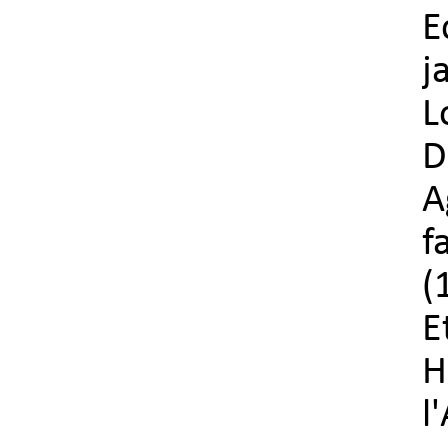
E
j
L
D
A
f
(
E
H
l