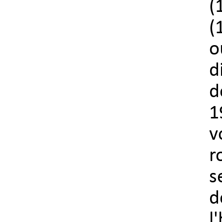
(
(
o
d
d
1
v
r
s
d
l