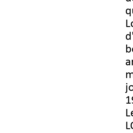
q
L
d
b
a
m
j
1
L
L