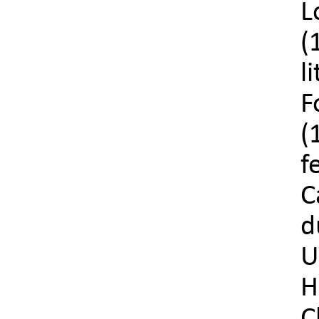
L
(
l
F
(
f
C
d
U