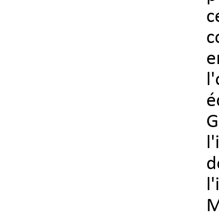
c
c
e
l
é
G
l
d
l
M