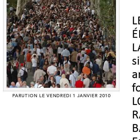
L
É
L
s
a
f
PARUTION LE VENDREDI 1 JANVIER 2010
L
R
B