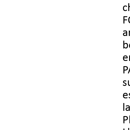
c
F
a
b
e
P
s
e
l