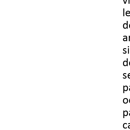
v
l
d
a
s
d
s
p
o
p
c