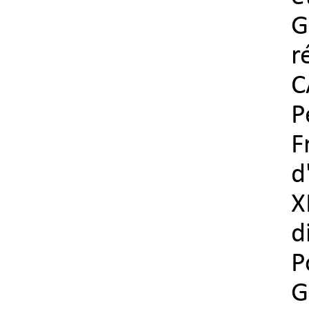
G
r
C
P
F
d
X
d
P
G