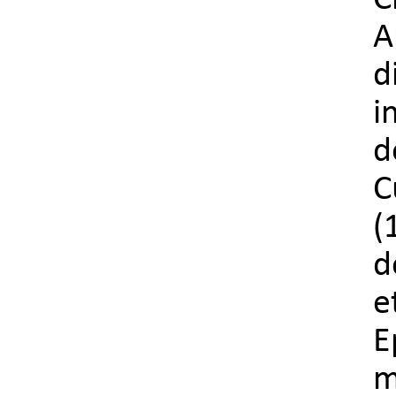
C
A
d
i
d
C
(
d
e
E
m