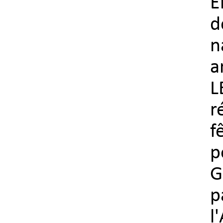
E
d
n
a
L
r
f
p
G
l