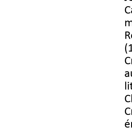
C
m
R
(
C
a
l
C
C
é