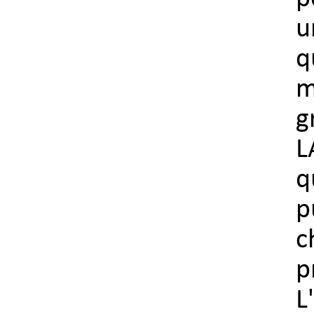
u
q
m
g
L
q
p
c
p
L