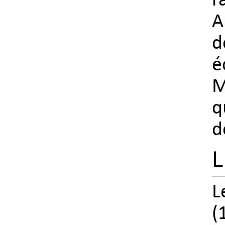
r
A
d
é
M
q
d
L
L
(