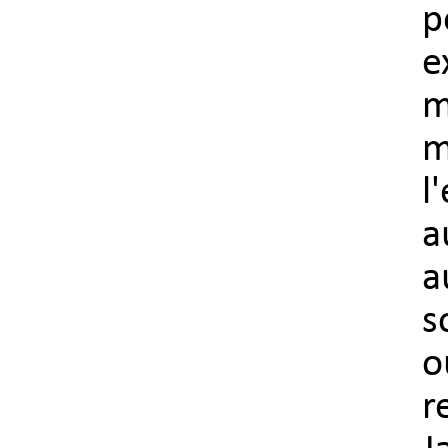
p
e
m
l
a
a
s
o
r