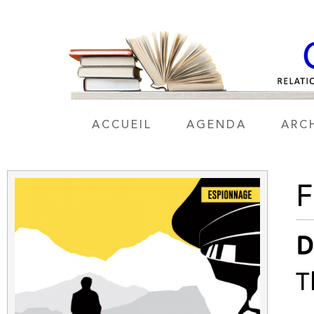
ACCUEIL
AGENDA
ARC
F
D
T