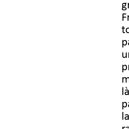
g
F
t
p
u
p
m
l
p
l