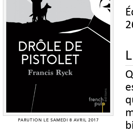
É
2
L
Q
e
q
m
PARUTION LE SAMEDI 8 AVRIL 2017
b