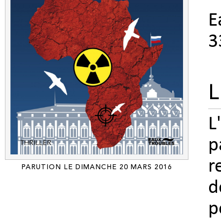
E
3
L
L
p
r
PARUTION LE DIMANCHE 20 MARS 2016
d
p