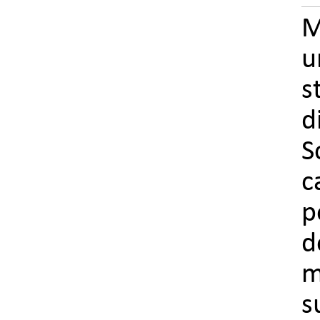
u
s
d
S
c
p
d
m
s