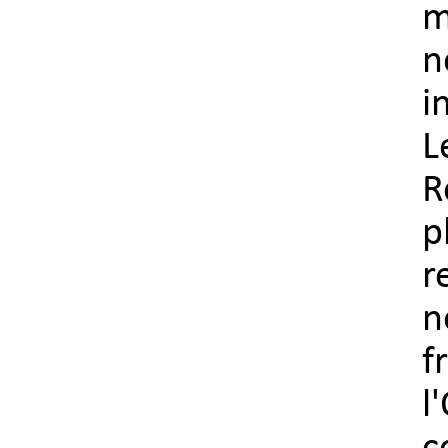
m
n
i
L
R
p
r
n
f
l