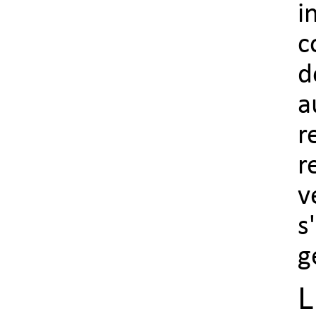
i
c
d
r
r
v
s
g
L