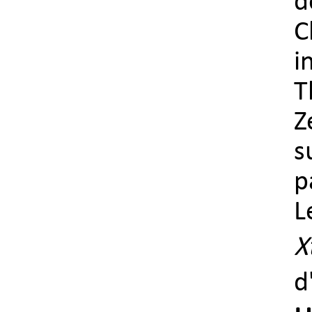
d
i
T
Z
s
p
L
X
d