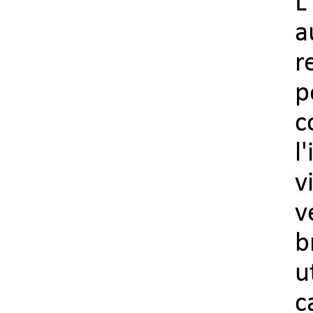
L
r
p
c
l
v
v
b
u
c