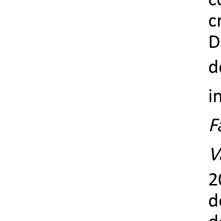
c
c
D
d
i
F
V
2
d