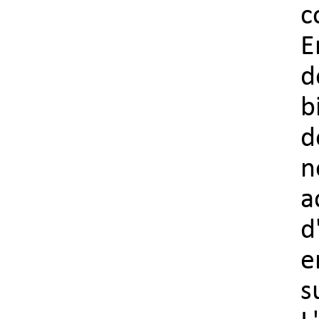
c
E
d
b
d
n
a
d
e
s