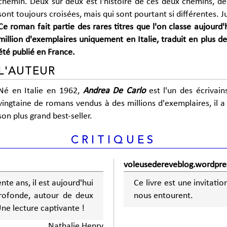
chemin. Deux sur deux est l'histoire de ces deux chemins, de 
sont toujours croisées, mais qui sont pourtant si différentes. Ju
Ce roman fait partie des rares titres que l'on classe aujourd
million d'exemplaires uniquement en Italie, traduit en plus de 
été publié en France.
L'AUTEUR
Né en Italie en 1962,
Andrea De Carlo
est l'un des écrivain
vingtaine de romans vendus à des millions d'exemplaires, il a
son plus grand best-seller.
CRITIQUES
voleusedereveblog.wordpre
ente ans, il est aujourd'hui
Ce livre est une invitati
profonde, autour de deux
nous entourent.
Une lecture captivante !
Nathalie Henry