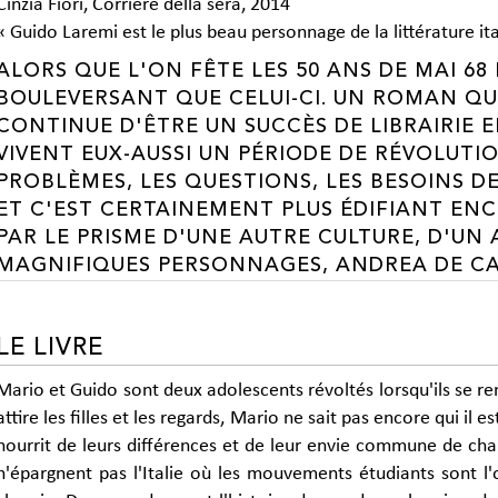
Cinzia Fiori, Corriere della sera, 2014
« Guido Laremi est le plus beau personnage de la littérature ita
ALORS QUE L'ON FÊTE LES 50 ANS DE MAI 6
BOULEVERSANT QUE CELUI-CI. UN ROMAN QU
CONTINUE D'ÊTRE UN SUCCÈS DE LIBRAIRIE EN 
VIVENT EUX-AUSSI UN PÉRIODE DE RÉVOLUTI
PROBLÈMES, LES QUESTIONS, LES BESOINS D
ET C'EST CERTAINEMENT PLUS ÉDIFIANT EN
PAR LE PRISME D'UNE AUTRE CULTURE, D'UN 
MAGNIFIQUES PERSONNAGES, ANDREA DE CAR
LE LIVRE
Mario et Guido sont deux adolescents révoltés lorsqu'ils se r
attire les filles et les regards, Mario ne sait pas encore qui il 
nourrit de leurs différences et de leur envie commune de ch
n'épargnent pas l'Italie où les mouvements étudiants sont l