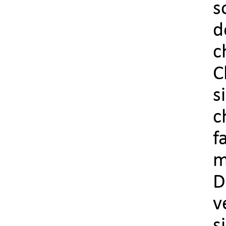
s
d
c
C
s
c
f
m
D
v