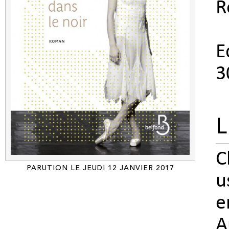
R
E
3
L
C
PARUTION LE JEUDI 12 JANVIER 2017
u
e
A