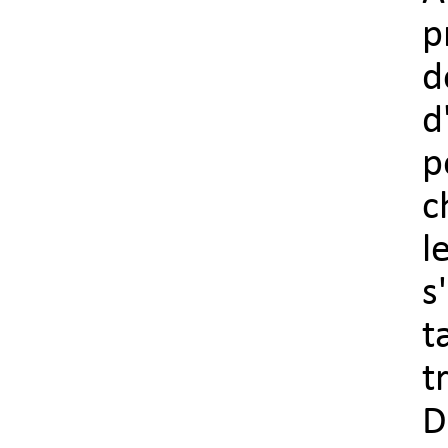
p
d
d
p
c
l
s
t
t
D