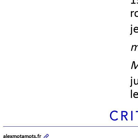
1
r
j
m
M
j
l
CRI
alexmotamots.fr