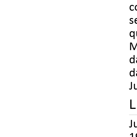
c
s
q
M
d
d
J
L
J