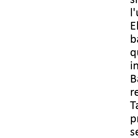
s
l
E
b
q
i
B
r
T
p
s