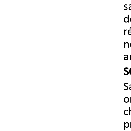
s
d
r
n
a
S
S
o
c
p