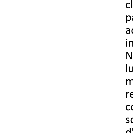
c
p
a
i
N
l
m
r
c
s