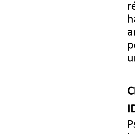
r
h
a
p
u
C
I
P