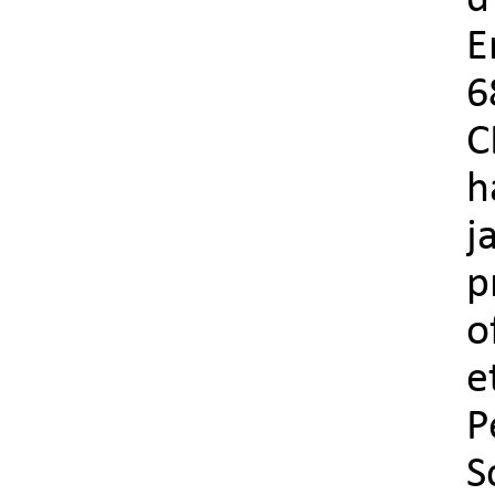
d
E
6
C
h
j
p
o
e
P
S