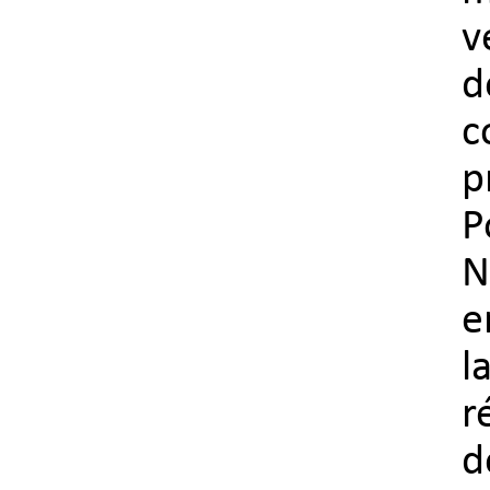
v
d
c
p
P
N
e
l
r
d