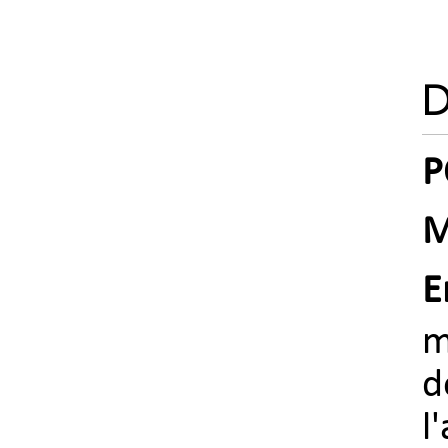
P
M
E
m
d
l