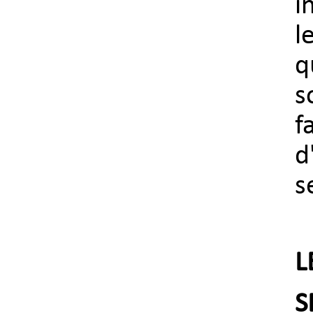
i
l
q
s
f
d
s
L
S