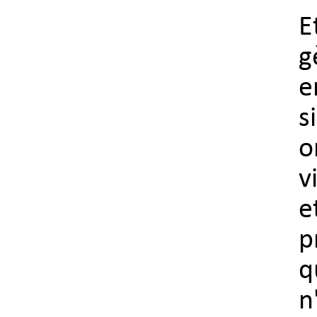
E
g
e
s
o
v
e
p
q
n