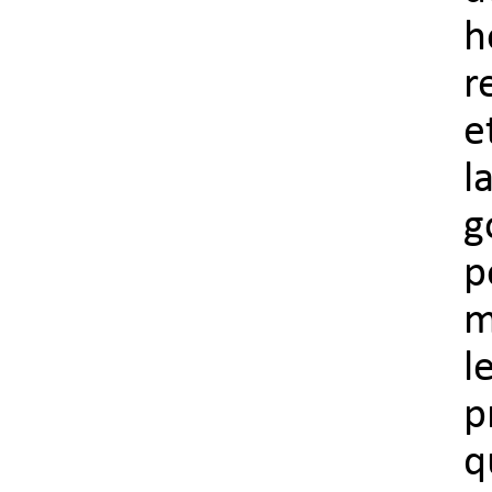
h
r
e
l
g
p
m
l
p
q