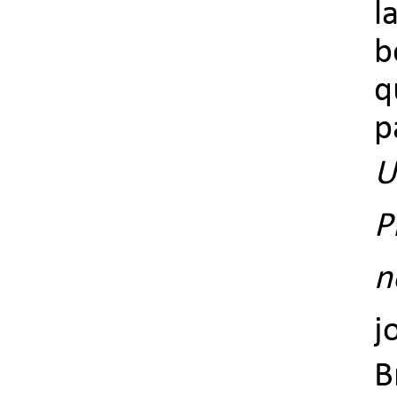
l
b
q
p
U
P
n
j
B