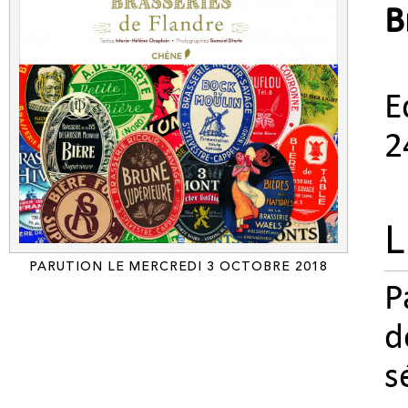
B
E
2
L
PARUTION LE MERCREDI 3 OCTOBRE 2018
P
d
s