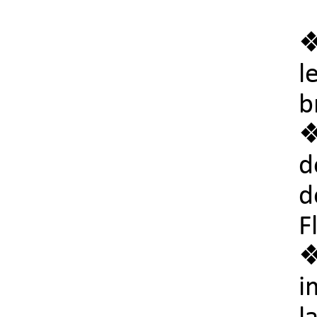
❖
l
b
d
d
F
❖
i