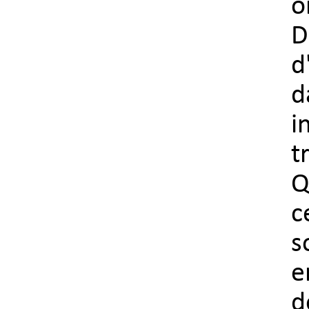
o
D
d
d
i
t
Q
c
e
d