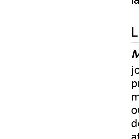
l
L
M
j
p
m
o
d
a