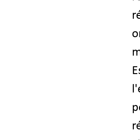
r
o
m
E
l
p
r