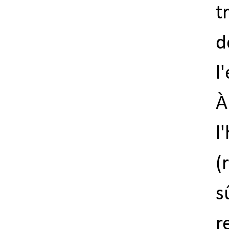
t
d
l
À
l
(
s
r