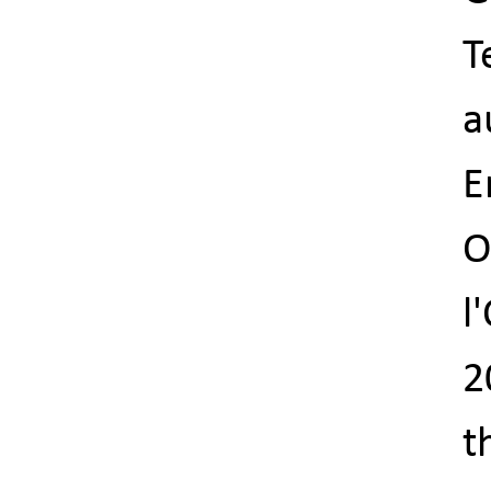
T
a
E
O
l
2
t