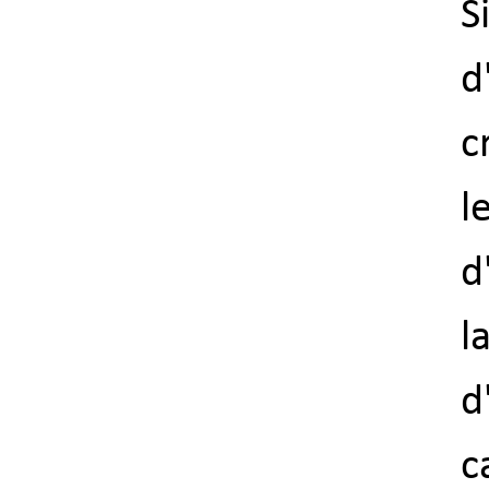
S
d
c
l
d
d
c