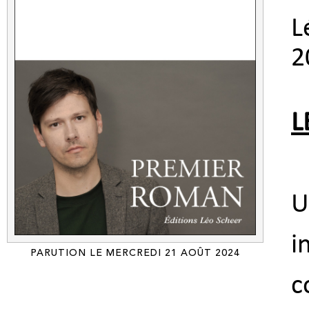
L
2
L
U
i
PARUTION LE MERCREDI 21 AOÛT 2024
c