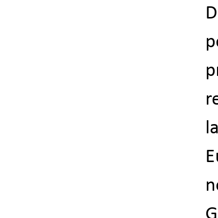
D
p
p
r
l
E
n
G