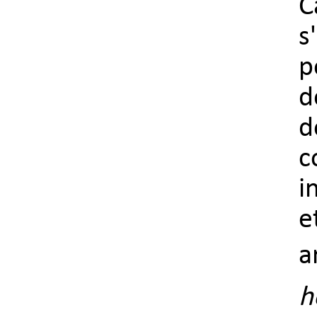
C
s
p
d
d
c
i
e
a
h