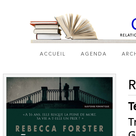
ACCUEIL
AGENDA
ARC
T
T
G