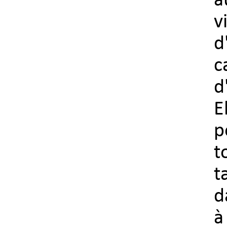
a
v
d
c
d
E
p
t
t
d
à