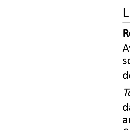
L
R
A
s
d
T
d
a