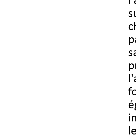
l
s
c
p
s
p
l
f
é
i
l