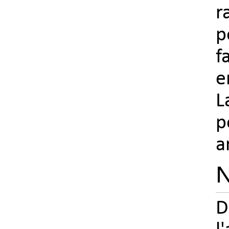
r
p
f
e
L
p
a
N
D