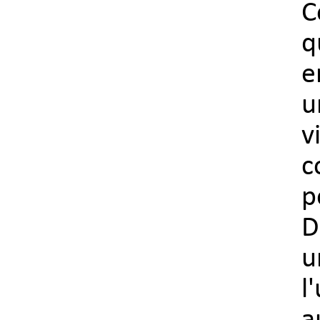
C
q
e
u
v
c
p
D
u
l