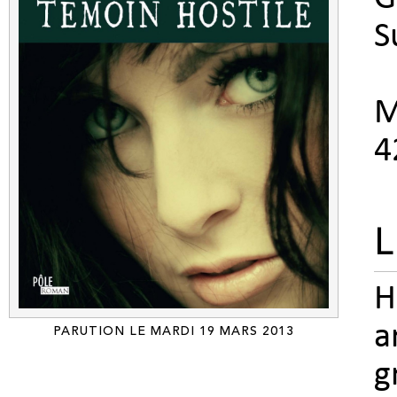
S
M
4
L
H
a
PARUTION LE MARDI 19 MARS 2013
g