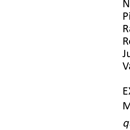
N
P
R
R
J
V
E
q