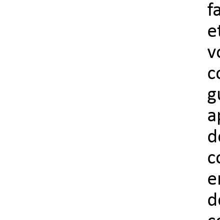
f
e
v
c
g
a
d
c
e
d