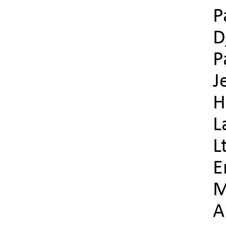
P
D
P
J
H
L
L
E
M
A