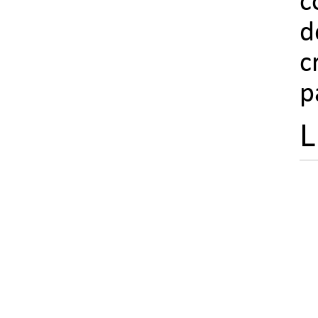
c
d
c
p
L