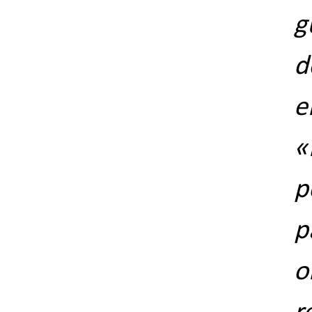
g
d
«
p
p
o