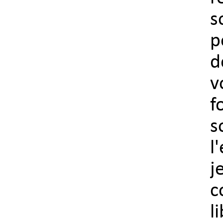
s
p
d
v
f
s
l
j
c
l