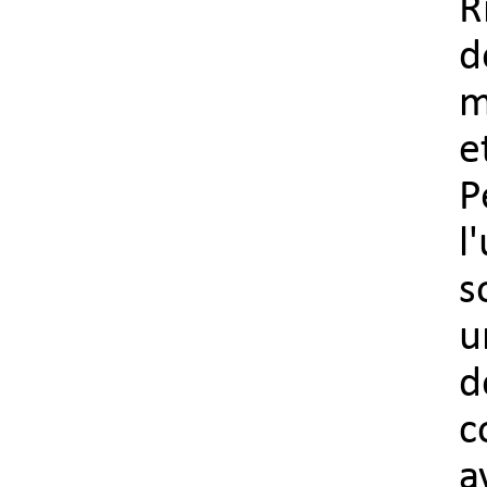
R
d
m
e
P
s
u
d
c
a