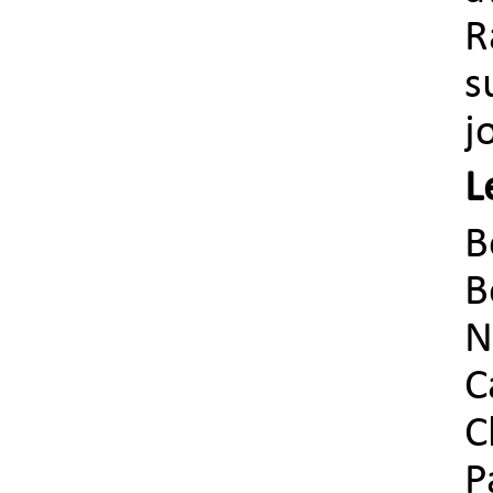
R
s
j
L
B
B
N
C
C
P