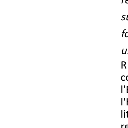
r
s
f
u
R
c
l
l
l
r