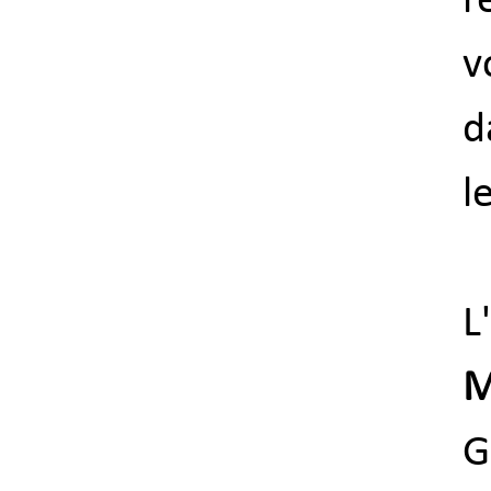
r
v
d
l
L
M
G