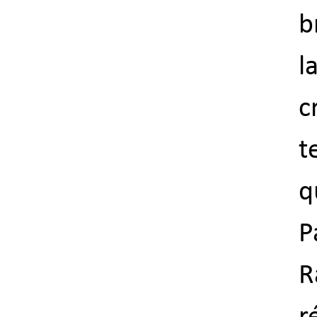
b
l
c
t
q
P
R