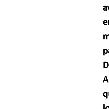
a
e
m
p
D
A
q
l