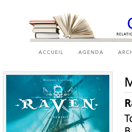
ACCUEIL
AGENDA
ARC
R
T
B