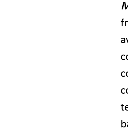
M
f
a
c
c
c
t
b