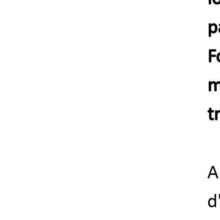
p
F
m
t
A
d