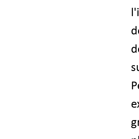
l
d
d
s
P
e
g