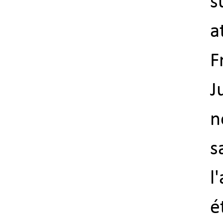
s
a
F
J
n
s
l
é