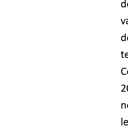
d
v
d
t
C
2
n
l