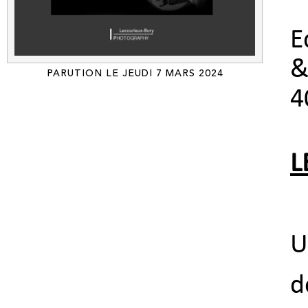
E
&
PARUTION LE JEUDI 7 MARS 2024
4
L
U
d