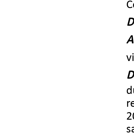
C
D
A
v
D
d
r
2
s