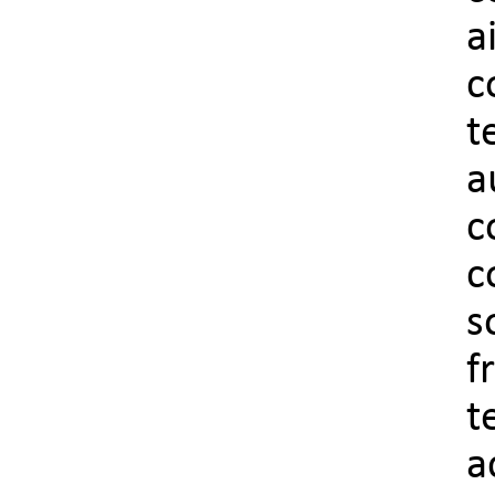
a
c
t
a
c
c
s
f
t
a