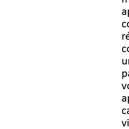
a
c
r
c
u
p
v
a
c
v