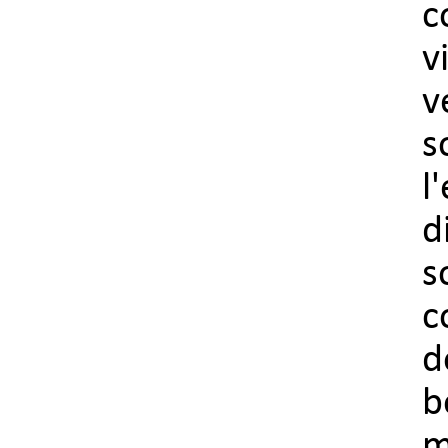
c
v
v
s
l
d
s
c
d
b
m