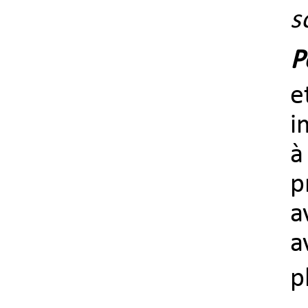
s
P
e
i
à
p
a
a
p