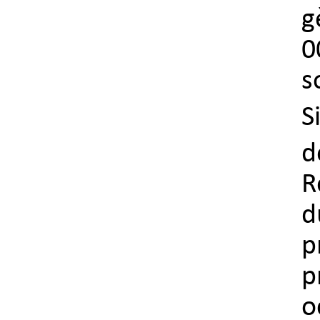
g
0
s
S
d
R
d
p
p
o