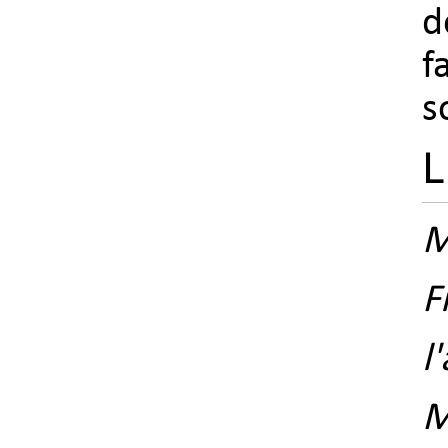
d
f
s
L
M
F
l
M