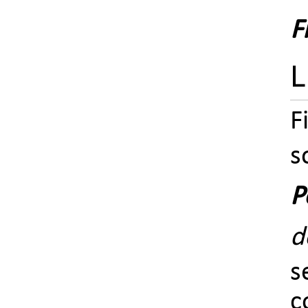
F
L
F
s
P
d
s
c