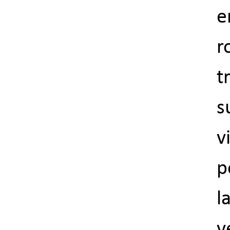
e
t
s
v
p
l
v