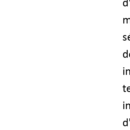
d
m
s
d
i
t
i
d