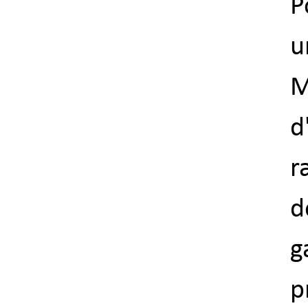
P
u
M
d
r
d
g
p