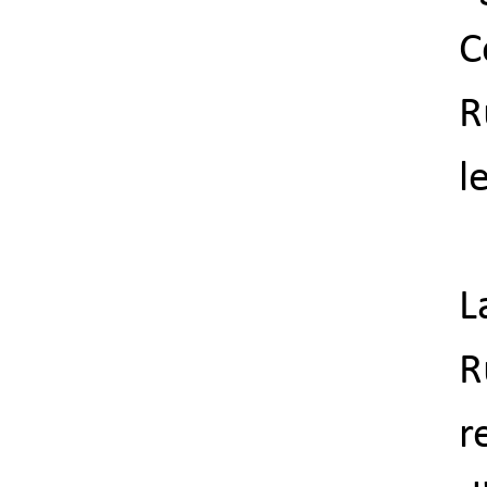
C
R
l
R
r