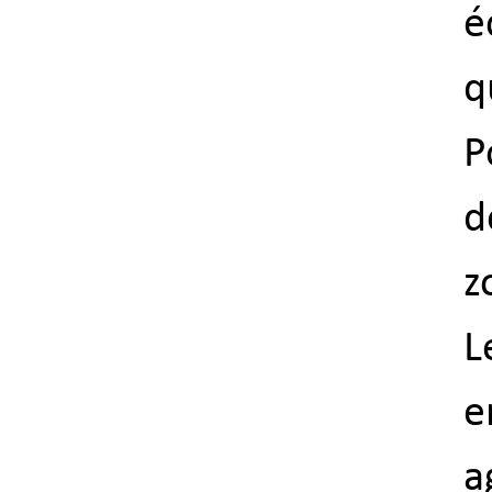
é
q
P
d
z
L
e
a