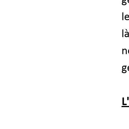
g
l
l
n
g
L