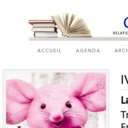
ACCUEIL
AGENDA
ARC
I
L
T
F