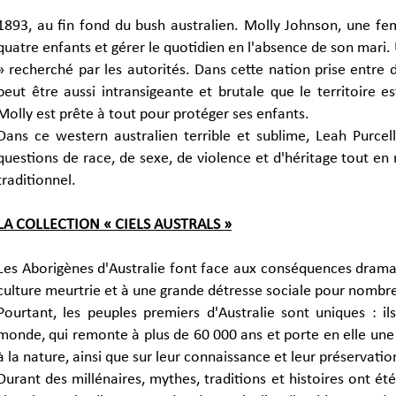
1893, au fin fond du bush australien. Molly Johnson, une fem
quatre enfants et gérer le quotidien en l'absence de son mari. 
» recherché par les autorités. Dans cette nation prise entr
peut être aussi intransigeante et brutale que le territoire 
Molly est prête à tout pour protéger ses enfants.
Dans ce western australien terrible et sublime, Leah Purcel
questions de race, de sexe, de violence et d'héritage tout en
traditionnel.
LA COLLECTION « CIELS AUSTRALS »
Les Aborigènes d'Australie font face aux conséquences dramat
culture meurtrie et à une grande détresse sociale pour nombre
Pourtant, les peuples premiers d'Australie sont uniques : i
monde, qui remonte à plus de 60 000 ans et porte en elle une
à la nature, ainsi que sur leur connaissance et leur préservatio
Durant des millénaires, mythes, traditions et histoires ont été