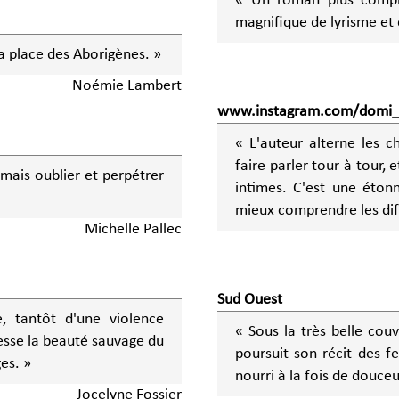
« Un roman plus complex
magnifique de lyrisme et d
 la place des Aborigènes. »
Noémie Lambert
www.instagram.com/domi_c
« L'auteur alterne les ch
faire parler tour à tour,
jamais oublier et perpétrer
intimes. C'est une éton
mieux comprendre les diff
Michelle Pallec
Sud Ouest
e, tantôt d'une violence
« Sous la très belle couv
esse la beauté sauvage du
poursuit son récit des 
es. »
nourri à la fois de douceu
Jocelyne Fossier