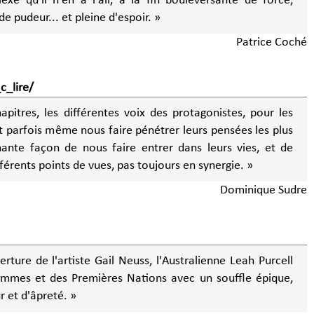
e qu'il n'en a l'air, à la fin bouleversante de force,
e pudeur... et pleine d'espoir. »
Patrice Coché
_lire/
apitres, les différentes voix des protagonistes, pour les
 et parfois même nous faire pénétrer leurs pensées les plus
nante façon de nous faire entrer dans leurs vies, et de
érents points de vues, pas toujours en synergie. »
Dominique Sudre
erture de l'artiste Gail Neuss, l'Australienne Leah Purcell
femmes et des Premières Nations avec un souffle épique,
r et d'âpreté. »