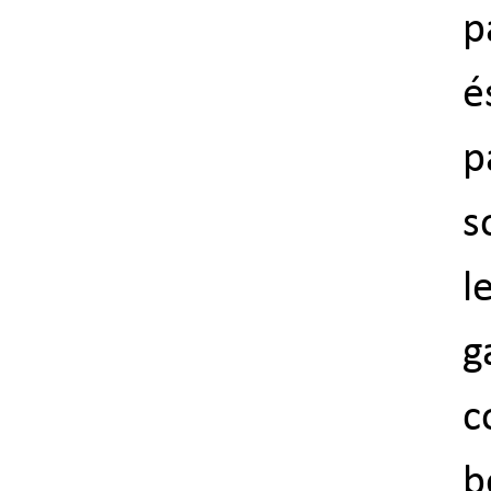
p
é
p
s
l
g
c
b