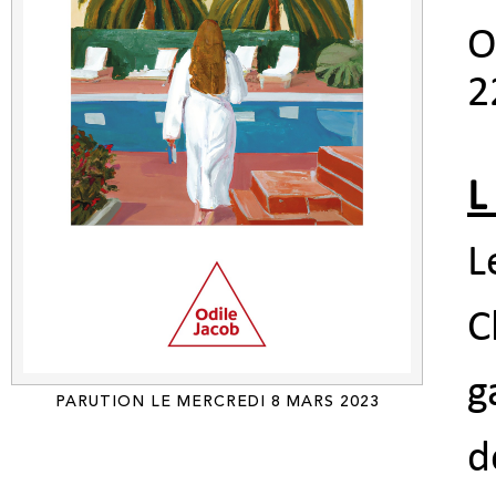
O
2
L
L
C
g
PARUTION LE MERCREDI 8 MARS 2023
d