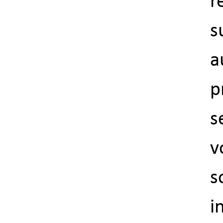
r
s
a
p
s
v
s
i