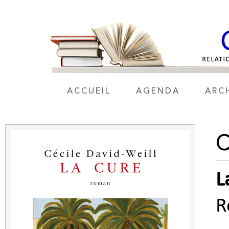
ACCUEIL
AGENDA
ARC
C
L
R