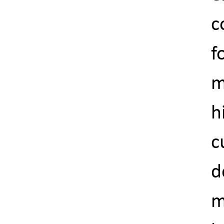
c
f
m
h
c
d
m