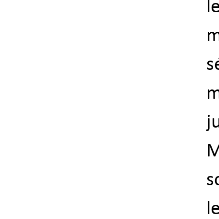
l
m
s
m
j
M
s
l