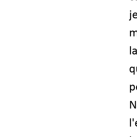
j
m
l
q
p
N
l