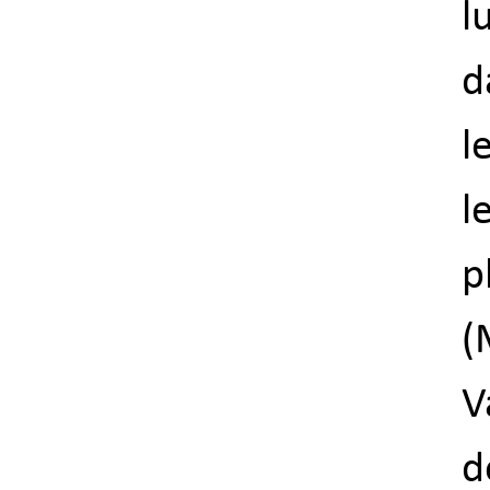
l
d
l
l
p
(
V
d