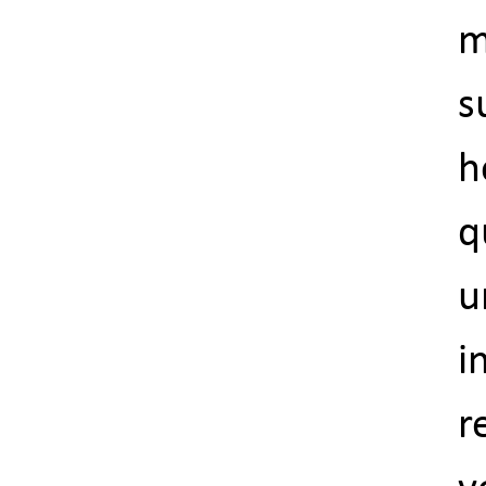
m
s
h
q
u
r