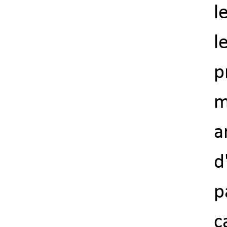
l
l
p
m
a
d
p
c