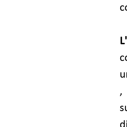
c
L
c
u
,
s
d