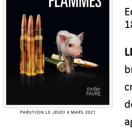
E
1
L
b
c
d
PARUTION LE JEUDI 4 MARS 2021
a