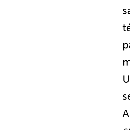
s
t
p
m
U
s
A