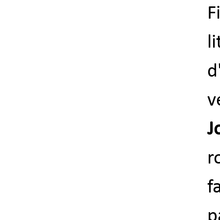
F
l
d
v
J
r
f