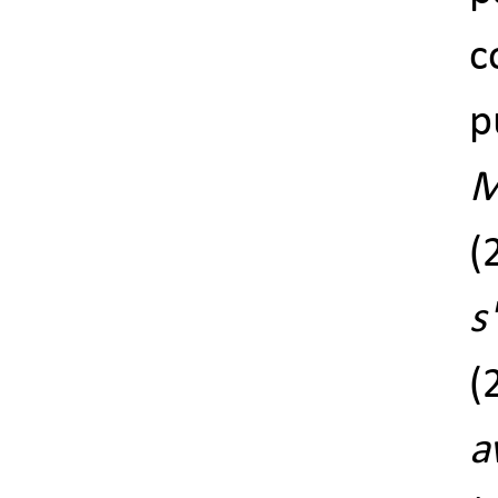
c
p
M
s
(
a