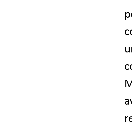
p
c
u
c
M
a
r