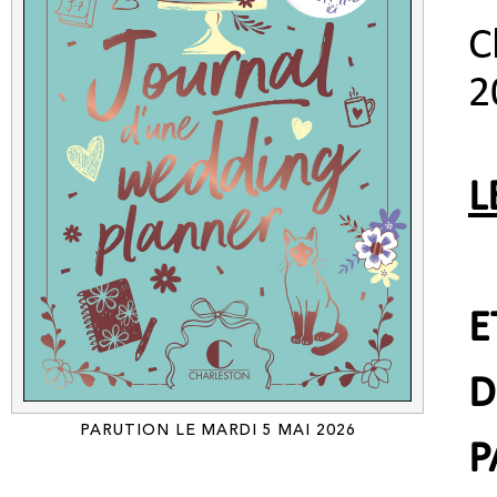
C
2
L
D
PARUTION LE MARDI 5 MAI 2026
P