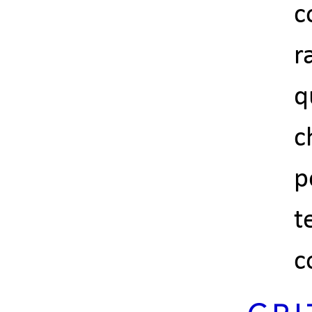
c
r
q
c
p
t
c