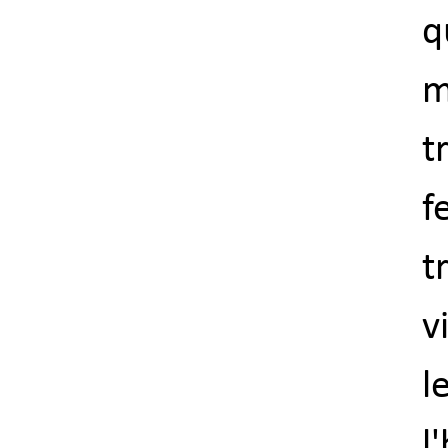
q
m
t
f
t
v
l
l