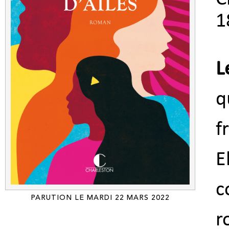
1
L
q
f
E
c
PARUTION LE MARDI 22 MARS 2022
r