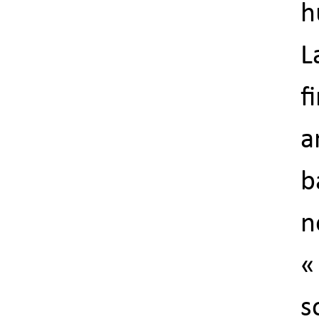
h
L
f
a
b
n
«
s