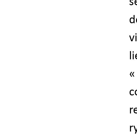
s
d
v
li
«
c
r
r