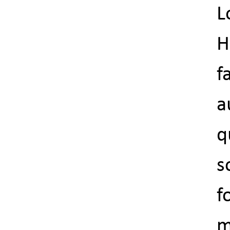
L
H
f
q
s
f
m