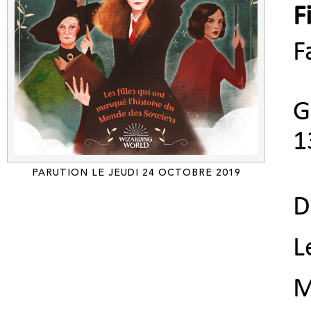
F
F
G
1
PARUTION LE JEUDI 24 OCTOBRE 2019
D
L
M