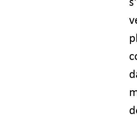
s
v
c
d
m
d