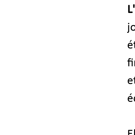
L
j
é
f
e
é
E