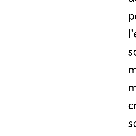
p
l
s
m
c
s