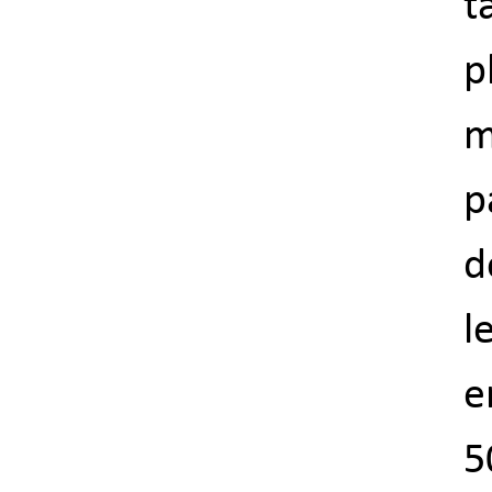
t
p
m
p
d
l
e
5