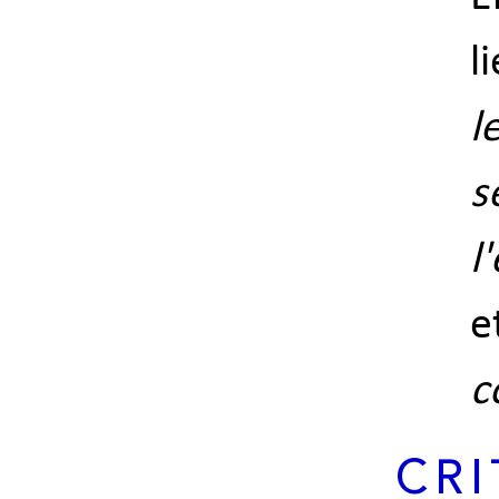
l
l
s
l
e
c
CRI